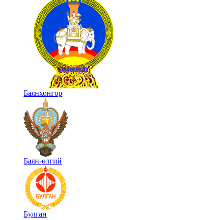
Баянхонгор
Баян-өлгий
Булган