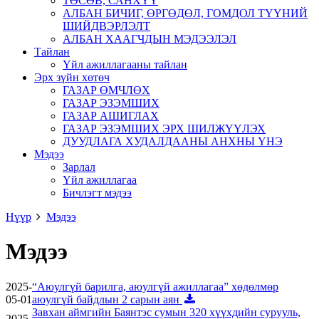
ТӨСӨВ, САНХҮҮ
АЛБАН БИЧИГ, ӨРГӨДӨЛ, ГОМДОЛ ТҮҮНИЙ
ШИЙДВЭРЛЭЛТ
АЛБАН ХААГЧДЫН МЭДЭЭЛЭЛ
Тайлан
Үйл ажиллагааны тайлан
Эрх зүйн хөтөч
ГАЗАР ӨМЧЛӨХ
ГАЗАР ЭЗЭМШИХ
ГАЗАР АШИГЛАХ
ГАЗАР ЭЗЭМШИХ ЭРХ ШИЛЖҮҮЛЭХ
ДУУДЛАГА ХУДАЛДААНЫ АНХНЫ ҮНЭ
Мэдээ
Зарлал
Үйл ажиллагаа
Бичлэгт мэдээ
Нүүр
Мэдээ
Мэдээ
2025-
“Аюулгүй барилга, аюулгүй ажиллагаа” хөдөлмөр
05-01
аюулгүй байдлын 2 сарын аян
Завхан аймгийн Баянтэс сумын 320 хүүхдийн сурууль,
2025-