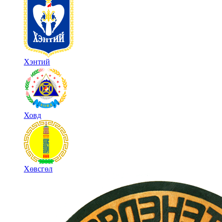
Хэнтий
Ховд
Хөвсгөл