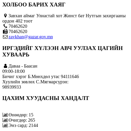
ХОЛБОО БАРИХ ХАЯГ
Завхан аймаг Улиастай хот Жинст бат Нутгын захиргааны
ордон 402 тоот
70462620
70462620
zavkhan@gazar.gov.mn
ИРГЭДИЙГ ХҮЛЭЭН АВЧ УУЛЗАХ ЦАГИЙН
ХУВААРЬ
Даваа - Баасан
09:00-18:00
Бичиг хэрэг Б.Мөнхдөл утас 94111646
Хуулийн зөвлөх С.Мягмарсүрэн:
98939933
ЦАХИМ ХУУДАСНЫ ХАНДАЛТ
Өнөөдөр: 15
Өчигдөр: 265
Энэ сард: 2144