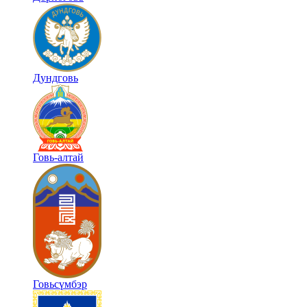
Дундговь
Говь-алтай
Говьсүмбэр