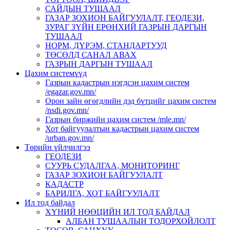
САЙДЫН ТУШААЛ
ГАЗАР ЗОХИОН БАЙГУУЛАЛТ, ГЕОДЕЗИ,
ЗУРАГ ЗҮЙН ЕРӨНХИЙ ГАЗРЫН ДАРГЫН
ТУШААЛ
НОРМ, ДҮРЭМ, СТАНДАРТУУД
ТӨСӨЛД САНАЛ АВАХ
ГАЗРЫН ДАРГЫН ТУШААЛ
Цахим системүүд
Газрын кадастрын нэгдсэн цахим систем
/egazar.gov.mn/
Орон зайн өгөгдлийн дэд бүтцийг цахим систем
/nsdi.gov.mn/
Газрын биржийн цахим систем /mle.mn/
Хот байгуулалтын кадастрын цахим систем
/urban.gov.mn/
Төрийн үйлчилгээ
ГЕОДЕЗИ
СУУРЬ СУДАЛГАА, МОНИТОРИНГ
ГАЗАР ЗОХИОН БАЙГУУЛАЛТ
КАДАСТР
БАРИЛГА, ХОТ БАЙГУУЛАЛТ
Ил тод байдал
ХҮНИЙ НӨӨЦИЙН ИЛ ТОД БАЙДАЛ
АЛБАН ТУШААЛЫН ТОДОРХОЙЛОЛТ