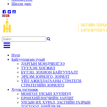
Шилэн данс
Нүүр
Байгууллагын тухай
ДАРГЫН МЭНДЧИЛГЭЭ
ТҮҮХЭН ХӨГЖИЛ
БҮТЭЦ, ЗОХИОН БАЙГУУЛАЛТ
ЭРХЭМ ЗОРИЛГО, ЗОРИЛТ
ҮЙЛ АЖИЛЛАГААНЫ СТРАТЕГИ,
СТРАТЕГИЙН ЗОРИЛГО
Хууль тогтоомж
МОНГОЛ УЛСЫН ХУУЛИУД
ЕРӨНХИЙЛӨГЧИЙН ЗАРЛИГ
УЛСЫН ИХ ХУРАЛ, ЗАСГИЙН ГАЗРЫН
ТОГТООЛ, ШИЙДВЭР