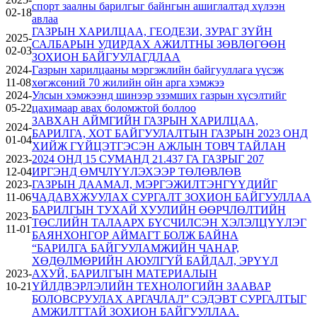
спорт заалны барилгыг байнгын ашиглалтад хүлээн
02-18
авлаа
ГАЗРЫН ХАРИЛЦАА, ГЕОДЕЗИ, ЗУРАГ ЗҮЙН
2025-
САЛБАРЫН УДИРДАХ АЖИЛТНЫ ЗӨВЛӨГӨӨН
02-03
ЗОХИОН БАЙГУУЛАГДЛАА
2024-
Газрын харилцааны мэргэжлийн байгууллага үүсэж
11-08
хөгжсөний 70 жилийн ойн арга хэмжээ
2024-
Улсын хэмжээнд шинээр эзэмших газрын хүсэлтийг
05-22
цахимаар авах боломжтой боллоо
ЗАВХАН АЙМГИЙН ГАЗРЫН ХАРИЛЦАА,
2024-
БАРИЛГА, ХОТ БАЙГУУЛАЛТЫН ГАЗРЫН 2023 ОНД
01-04
ХИЙЖ ГҮЙЦЭТГЭСЭН АЖЛЫН ТОВЧ ТАЙЛАН
2023-
2024 ОНД 15 СУМАНД 21.437 ГА ГАЗРЫГ 207
12-04
ИРГЭНД ӨМЧЛҮҮЛЭХЭЭР ТӨЛӨВЛӨВ
2023-
ГАЗРЫН ДААМАЛ, МЭРГЭЖИЛТЭНГҮҮДИЙГ
11-06
ЧАДАВХЖУУЛАХ СУРГАЛТ ЗОХИОН БАЙГУУЛЛАА
БАРИЛГЫН ТУХАЙ ХУУЛИЙН ӨӨРЧЛӨЛТИЙН
2023-
ТӨСЛИЙН ТАЛААРХ БҮСЧИЛСЭН ХЭЛЭЛЦҮҮЛЭГ
11-01
БАЯНХОНГОР АЙМАГТ БОЛЖ БАЙНА
“БАРИЛГА БАЙГУУЛАМЖИЙН ЧАНАР,
ХӨДӨЛМӨРИЙН АЮУЛГҮЙ БАЙДАЛ, ЭРҮҮЛ
2023-
АХУЙ, БАРИЛГЫН МАТЕРИАЛЫН
10-21
ҮЙЛДВЭРЛЭЛИЙН ТЕХНОЛОГИЙН ЗААВАР
БОЛОВСРУУЛАХ АРГАЧЛАЛ” СЭДЭВТ СУРГАЛТЫГ
АМЖИЛТТАЙ ЗОХИОН БАЙГУУЛЛАА.