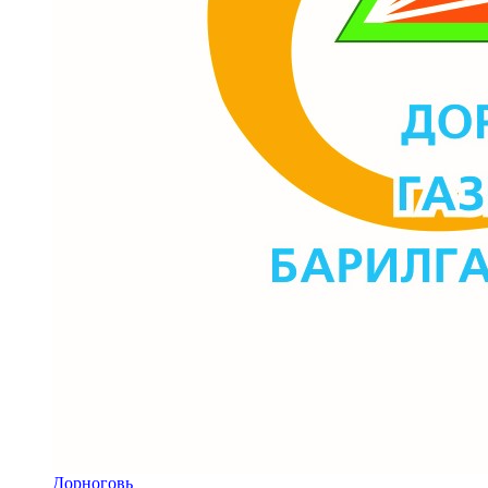
Дорноговь