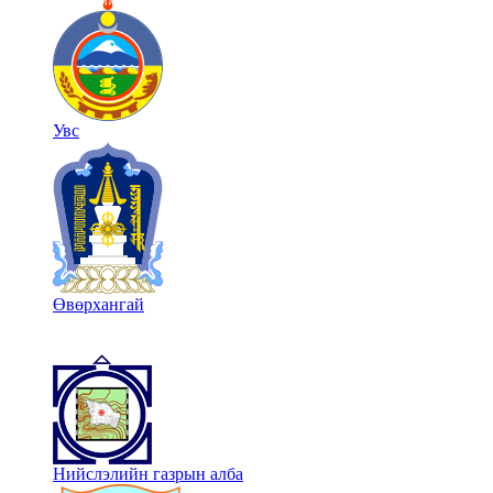
Увс
Өвөрхангай
Нийслэлийн газрын алба