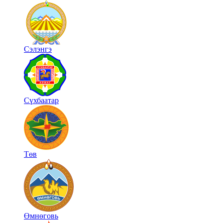
Сэлэнгэ
Сүхбаатар
Төв
Өмнөговь