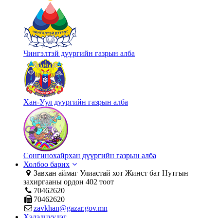
Чингэлтэй дүүргийн газрын алба
Хан-Уул дүүргийн газрын алба
Сонгинохайрхан дүүргийн газрын алба
Холбоо барих
Завхан аймаг Улиастай хот Жинст бат Нутгын
захиргааны ордон 402 тоот
70462620
70462620
zavkhan@gazar.gov.mn
Хэлэлцүүлэг