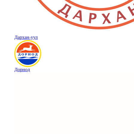
Дархан-уул
Дорнод