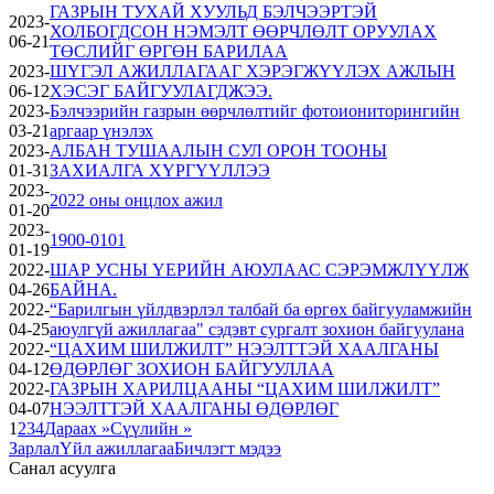
ГАЗРЫН ТУХАЙ ХУУЛЬД БЭЛЧЭЭРТЭЙ
2023-
ХОЛБОГДСОН НЭМЭЛТ ӨӨРЧЛӨЛТ ОРУУЛАХ
06-21
ТӨСЛИЙГ ӨРГӨН БАРИЛАА
2023-
ШҮГЭЛ АЖИЛЛАГААГ ХЭРЭГЖҮҮЛЭХ АЖЛЫН
06-12
ХЭСЭГ БАЙГУУЛАГДЖЭЭ.
2023-
Бэлчээрийн газрын өөрчлөлтийг фотоиониторингийн
03-21
аргаар үнэлэх
2023-
АЛБАН ТУШААЛЫН СУЛ ОРОН ТООНЫ
01-31
ЗАХИАЛГА ХҮРГҮҮЛЛЭЭ
2023-
2022 оны онцлох ажил
01-20
2023-
1900-0101
01-19
2022-
ШАР УСНЫ ҮЕРИЙН АЮУЛААС СЭРЭМЖЛҮҮЛЖ
04-26
БАЙНА.
2022-
“Барилгын үйлдвэрлэл талбай ба өргөх байгууламжийн
04-25
аюулгүй ажиллагаа" сэдэвт сургалт зохион байгуулана
2022-
“ЦАХИМ ШИЛЖИЛТ” НЭЭЛТТЭЙ ХААЛГАНЫ
04-12
ӨДӨРЛӨГ ЗОХИОН БАЙГУУЛЛАА
2022-
ГАЗРЫН ХАРИЛЦААНЫ “ЦАХИМ ШИЛЖИЛТ”
04-07
НЭЭЛТТЭЙ ХААЛГАНЫ ӨДӨРЛӨГ
1
2
3
4
Дараах »
Сүүлийн »
Зарлал
Үйл ажиллагаа
Бичлэгт мэдээ
Санал асуулга