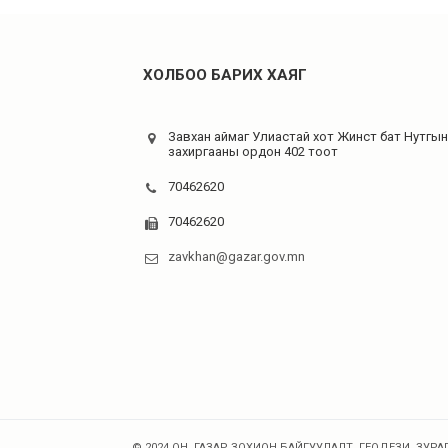
ХОЛБОО БАРИХ ХАЯГ
Завхан аймаг Улиастай хот Жинст бат Нутгын
захиргааны ордон 402 тоот
70462620
70462620
zavkhan@gazar.gov.mn
© 2024 ОН. ГАЗАР ЗОХИОН БАЙГУУЛАЛТ, ГЕОДЕЗИ, ЗУРАГ