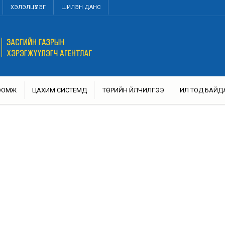
ХЭЛЭЛЦҮҮЛЭГ
ШИЛЭН ДАНС
ТООМЖ
ЦАХИМ СИСТЕМҮҮД
ТӨРИЙН ҮЙЛЧИЛГЭЭ
ИЛ ТОД БАЙД