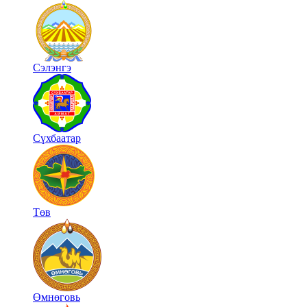
Сэлэнгэ
Сүхбаатар
Төв
Өмнөговь