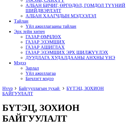
ТӨСӨВ, САНХҮҮ
АЛБАН БИЧИГ, ӨРГӨДӨЛ, ГОМДОЛ ТҮҮНИЙ
ШИЙДВЭРЛЭЛТ
АЛБАН ХААГЧДЫН МЭДЭЭЛЭЛ
Тайлан
Үйл ажиллагааны тайлан
Эрх зүйн хөтөч
ГАЗАР ӨМЧЛӨХ
ГАЗАР ЭЗЭМШИХ
ГАЗАР АШИГЛАХ
ГАЗАР ЭЗЭМШИХ ЭРХ ШИЛЖҮҮЛЭХ
ДУУДЛАГА ХУДАЛДААНЫ АНХНЫ ҮНЭ
Мэдээ
Зарлал
Үйл ажиллагаа
Бичлэгт мэдээ
Нүүр
Байгууллагын тухай
БҮТЭЦ, ЗОХИОН
БАЙГУУЛАЛТ
БҮТЭЦ, ЗОХИОН
БАЙГУУЛАЛТ