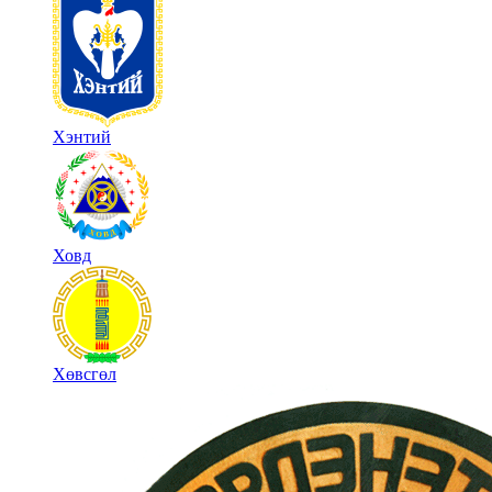
Хэнтий
Ховд
Хөвсгөл