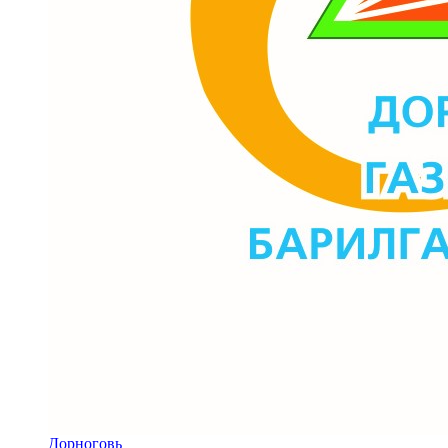
Дорноговь