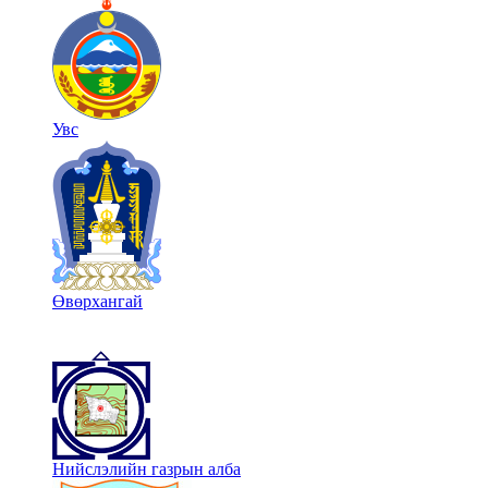
Увс
Өвөрхангай
Нийслэлийн газрын алба