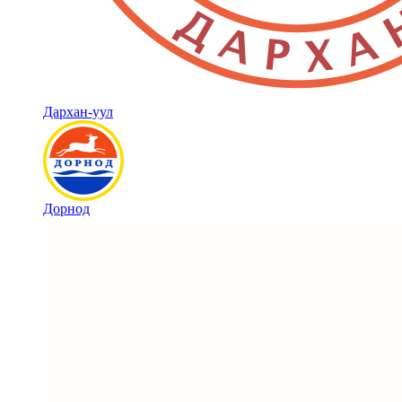
Дархан-уул
Дорнод