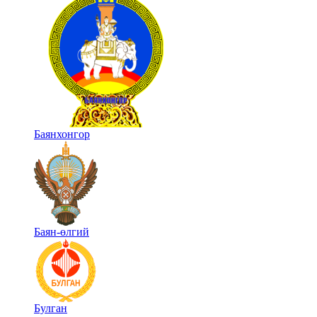
Баянхонгор
Баян-өлгий
Булган