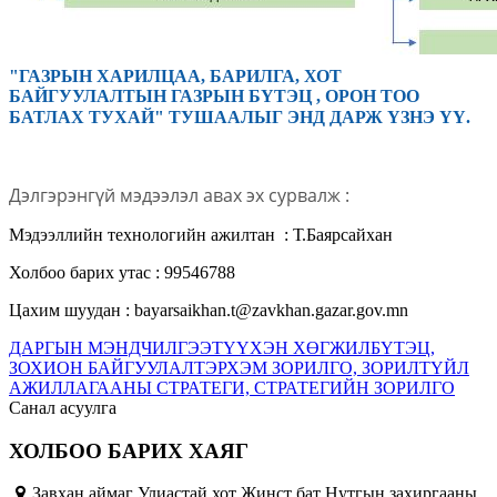
"ГАЗРЫН ХАРИЛЦАА, БАРИЛГА, ХОТ
БАЙГУУЛАЛТЫН ГАЗРЫН БҮТЭЦ , ОРОН ТОО
БАТЛАХ ТУХАЙ" ТУШААЛЫГ ЭНД ДАРЖ ҮЗНЭ ҮҮ.
Дэлгэрэнгүй мэдээлэл авах эх сурвалж :
Мэдээллийн технологийн ажилтан : Т.Баярсайхан
Холбоо барих утас : 99546788
Цахим шуудан : bayarsaikhan.t@zavkhan.gazar.gov.mn
ДАРГЫН МЭНДЧИЛГЭЭ
ТҮҮХЭН ХӨГЖИЛ
БҮТЭЦ,
ЗОХИОН БАЙГУУЛАЛТ
ЭРХЭМ ЗОРИЛГО, ЗОРИЛТ
ҮЙЛ
АЖИЛЛАГААНЫ СТРАТЕГИ, СТРАТЕГИЙН ЗОРИЛГО
Санал асуулга
ХОЛБОО БАРИХ ХАЯГ
Завхан аймаг Улиастай хот Жинст бат Нутгын захиргааны