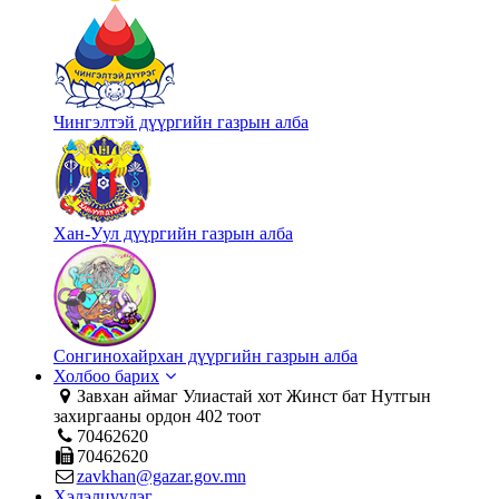
Чингэлтэй дүүргийн газрын алба
Хан-Уул дүүргийн газрын алба
Сонгинохайрхан дүүргийн газрын алба
Холбоо барих
Завхан аймаг Улиастай хот Жинст бат Нутгын
захиргааны ордон 402 тоот
70462620
70462620
zavkhan@gazar.gov.mn
Хэлэлцүүлэг