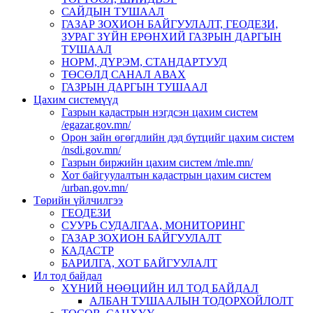
САЙДЫН ТУШААЛ
ГАЗАР ЗОХИОН БАЙГУУЛАЛТ, ГЕОДЕЗИ,
ЗУРАГ ЗҮЙН ЕРӨНХИЙ ГАЗРЫН ДАРГЫН
ТУШААЛ
НОРМ, ДҮРЭМ, СТАНДАРТУУД
ТӨСӨЛД САНАЛ АВАХ
ГАЗРЫН ДАРГЫН ТУШААЛ
Цахим системүүд
Газрын кадастрын нэгдсэн цахим систем
/egazar.gov.mn/
Орон зайн өгөгдлийн дэд бүтцийг цахим систем
/nsdi.gov.mn/
Газрын биржийн цахим систем /mle.mn/
Хот байгуулалтын кадастрын цахим систем
/urban.gov.mn/
Төрийн үйлчилгээ
ГЕОДЕЗИ
СУУРЬ СУДАЛГАА, МОНИТОРИНГ
ГАЗАР ЗОХИОН БАЙГУУЛАЛТ
КАДАСТР
БАРИЛГА, ХОТ БАЙГУУЛАЛТ
Ил тод байдал
ХҮНИЙ НӨӨЦИЙН ИЛ ТОД БАЙДАЛ
АЛБАН ТУШААЛЫН ТОДОРХОЙЛОЛТ