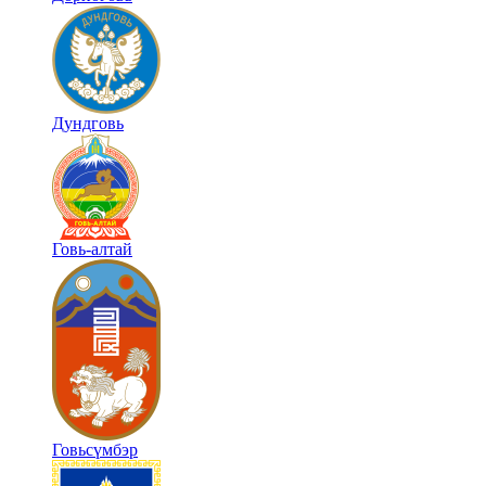
Дундговь
Говь-алтай
Говьсүмбэр