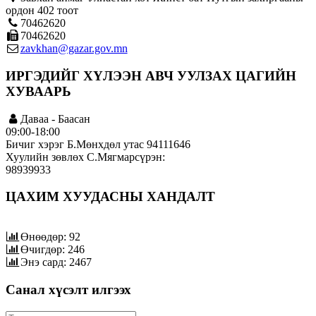
ордон 402 тоот
70462620
70462620
zavkhan@gazar.gov.mn
ИРГЭДИЙГ ХҮЛЭЭН АВЧ УУЛЗАХ ЦАГИЙН
ХУВААРЬ
Даваа - Баасан
09:00-18:00
Бичиг хэрэг Б.Мөнхдөл утас 94111646
Хуулийн зөвлөх С.Мягмарсүрэн:
98939933
ЦАХИМ ХУУДАСНЫ ХАНДАЛТ
Өнөөдөр: 92
Өчигдөр: 246
Энэ сард: 2467
Санал хүсэлт илгээх