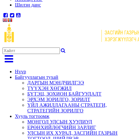
Шилэн данс
Нүүр
Байгууллагын тухай
ДАРГЫН МЭНДЧИЛГЭЭ
ТҮҮХЭН ХӨГЖИЛ
БҮТЭЦ, ЗОХИОН БАЙГУУЛАЛТ
ЭРХЭМ ЗОРИЛГО, ЗОРИЛТ
ҮЙЛ АЖИЛЛАГААНЫ СТРАТЕГИ,
СТРАТЕГИЙН ЗОРИЛГО
Хууль тогтоомж
МОНГОЛ УЛСЫН ХУУЛИУД
ЕРӨНХИЙЛӨГЧИЙН ЗАРЛИГ
УЛСЫН ИХ ХУРАЛ, ЗАСГИЙН ГАЗРЫН
ТОГТООЛ, ШИЙДВЭР