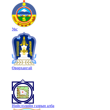
Увс
Өвөрхангай
Нийслэлийн газрын алба