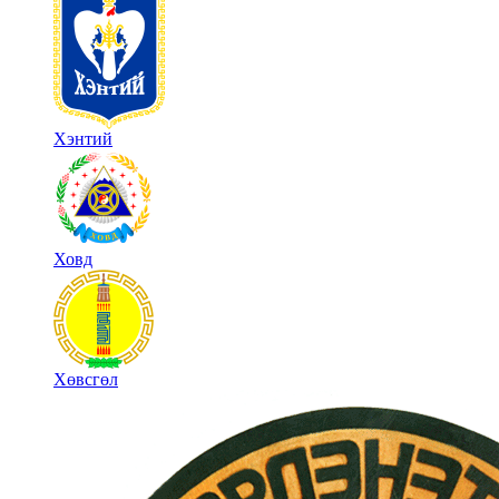
Хэнтий
Ховд
Хөвсгөл