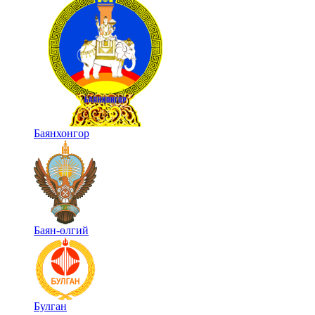
Баянхонгор
Баян-өлгий
Булган