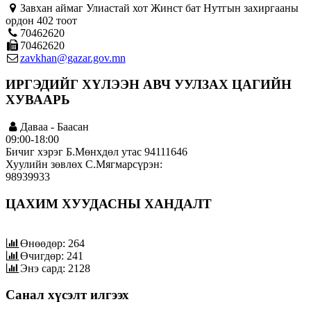
Завхан аймаг Улиастай хот Жинст бат Нутгын захиргааны
ордон 402 тоот
70462620
70462620
zavkhan@gazar.gov.mn
ИРГЭДИЙГ ХҮЛЭЭН АВЧ УУЛЗАХ ЦАГИЙН
ХУВААРЬ
Даваа - Баасан
09:00-18:00
Бичиг хэрэг Б.Мөнхдөл утас 94111646
Хуулийн зөвлөх С.Мягмарсүрэн:
98939933
ЦАХИМ ХУУДАСНЫ ХАНДАЛТ
Өнөөдөр: 264
Өчигдөр: 241
Энэ сард: 2128
Санал хүсэлт илгээх