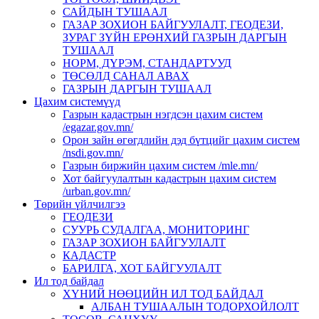
САЙДЫН ТУШААЛ
ГАЗАР ЗОХИОН БАЙГУУЛАЛТ, ГЕОДЕЗИ,
ЗУРАГ ЗҮЙН ЕРӨНХИЙ ГАЗРЫН ДАРГЫН
ТУШААЛ
НОРМ, ДҮРЭМ, СТАНДАРТУУД
ТӨСӨЛД САНАЛ АВАХ
ГАЗРЫН ДАРГЫН ТУШААЛ
Цахим системүүд
Газрын кадастрын нэгдсэн цахим систем
/egazar.gov.mn/
Орон зайн өгөгдлийн дэд бүтцийг цахим систем
/nsdi.gov.mn/
Газрын биржийн цахим систем /mle.mn/
Хот байгуулалтын кадастрын цахим систем
/urban.gov.mn/
Төрийн үйлчилгээ
ГЕОДЕЗИ
СУУРЬ СУДАЛГАА, МОНИТОРИНГ
ГАЗАР ЗОХИОН БАЙГУУЛАЛТ
КАДАСТР
БАРИЛГА, ХОТ БАЙГУУЛАЛТ
Ил тод байдал
ХҮНИЙ НӨӨЦИЙН ИЛ ТОД БАЙДАЛ
АЛБАН ТУШААЛЫН ТОДОРХОЙЛОЛТ