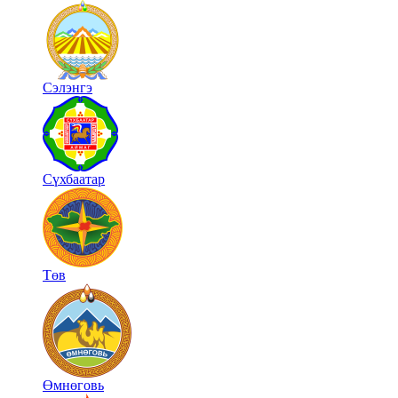
Сэлэнгэ
Сүхбаатар
Төв
Өмнөговь