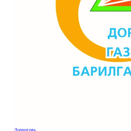
Дорноговь