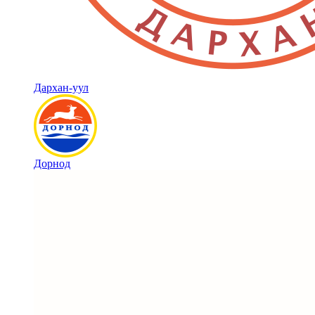
Дархан-уул
Дорнод