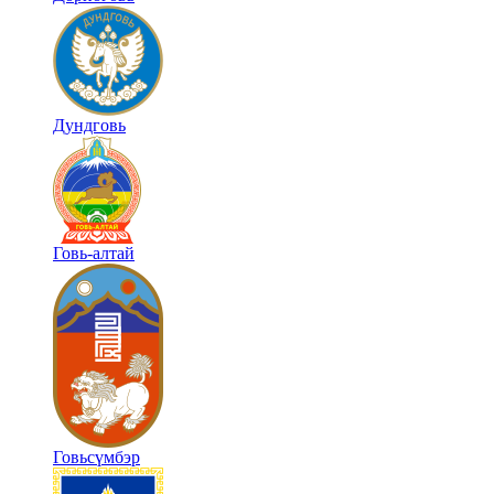
Дундговь
Говь-алтай
Говьсүмбэр