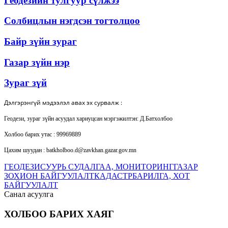
Геодезийн тулгуур сүлжээ
Солбицлын нэгдсэн тогтолцоо
Байр зүйн зураг
Газар зүйн нэр
Зураг зүй
Дэлгэрэнгүй мэдээлэл авах эх сурвалж :
Геодези, зураг зүйн асуудал хариуцсан мэргэжилтэн
: Д.Батхолбоо
Холбоо барих утас : 99969889
Цахим шуудан : batkholboo.d@zavkhan.gazar.gov.mn
ГЕОДЕЗИ
СУУРЬ СУДАЛГАА, МОНИТОРИНГ
ГАЗАР
ЗОХИОН БАЙГУУЛАЛТ
КАДАСТР
БАРИЛГА, ХОТ
БАЙГУУЛАЛТ
Санал асуулга
ХОЛБОО БАРИХ ХАЯГ