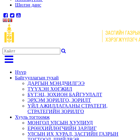
Шилэн данс
Нүүр
Байгууллагын тухай
ДАРГЫН МЭНДЧИЛГЭЭ
ТҮҮХЭН ХӨГЖИЛ
БҮТЭЦ, ЗОХИОН БАЙГУУЛАЛТ
ЭРХЭМ ЗОРИЛГО, ЗОРИЛТ
ҮЙЛ АЖИЛЛАГААНЫ СТРАТЕГИ,
СТРАТЕГИЙН ЗОРИЛГО
Хууль тогтоомж
МОНГОЛ УЛСЫН ХУУЛИУД
ЕРӨНХИЙЛӨГЧИЙН ЗАРЛИГ
УЛСЫН ИХ ХУРАЛ, ЗАСГИЙН ГАЗРЫН
ТОГТООЛ, ШИЙДВЭР