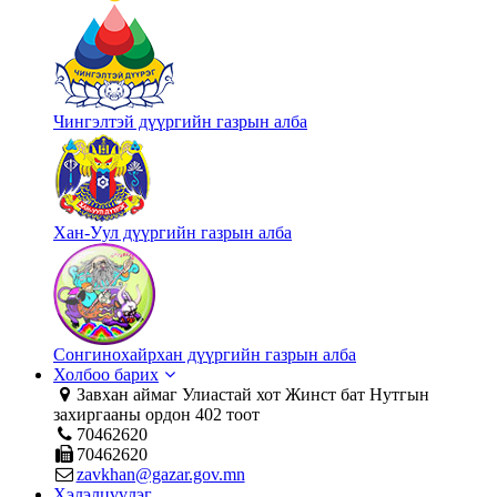
Чингэлтэй дүүргийн газрын алба
Хан-Уул дүүргийн газрын алба
Сонгинохайрхан дүүргийн газрын алба
Холбоо барих
Завхан аймаг Улиастай хот Жинст бат Нутгын
захиргааны ордон 402 тоот
70462620
70462620
zavkhan@gazar.gov.mn
Хэлэлцүүлэг