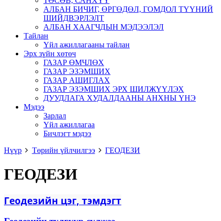
ТӨСӨВ, САНХҮҮ
АЛБАН БИЧИГ, ӨРГӨДӨЛ, ГОМДОЛ ТҮҮНИЙ
ШИЙДВЭРЛЭЛТ
АЛБАН ХААГЧДЫН МЭДЭЭЛЭЛ
Тайлан
Үйл ажиллагааны тайлан
Эрх зүйн хөтөч
ГАЗАР ӨМЧЛӨХ
ГАЗАР ЭЗЭМШИХ
ГАЗАР АШИГЛАХ
ГАЗАР ЭЗЭМШИХ ЭРХ ШИЛЖҮҮЛЭХ
ДУУДЛАГА ХУДАЛДААНЫ АНХНЫ ҮНЭ
Мэдээ
Зарлал
Үйл ажиллагаа
Бичлэгт мэдээ
Нүүр
Төрийн үйлчилгээ
ГЕОДЕЗИ
ГЕОДЕЗИ
Геодезийн цэг, тэмдэгт