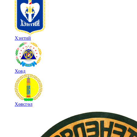
Хэнтий
Ховд
Хөвсгөл