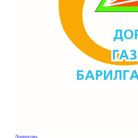
Дорноговь