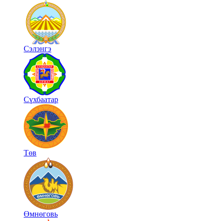
Сэлэнгэ
Сүхбаатар
Төв
Өмнөговь