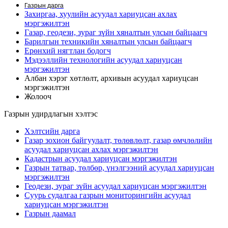
Газрын дарга
Захиргаа, хуулийн асуудал хариуцсан ахлах
мэргэжилтэн
Газар, геодези, зураг зүйн хяналтын улсын байцаагч
Барилгын техникийн хяналтын улсын байцаагч
Ерөнхий нягтлан бодогч
Мэдээллийн технологийн асуудал хариуцсан
мэргэжилтэн
Албан хэрэг хөтлөлт, архивын асуудал хариуцсан
мэргэжилтэн
Жолооч
Газрын удирдлагын хэлтэс
Хэлтсийн дарга
Газар зохион байгуулалт, төлөвлөлт, газар өмчлөлийн
асуудал хариуцсан ахлах мэргэжилтэн
Кадастрын асуудал хариуцсан мэргэжилтэн
Газрын татвар, төлбөр, үнэлгээний асуудал хариуцсан
мэргэжилтэн
Геодези, зураг зүйн асуудал хариуцсан мэргэжилтэн
Суурь судалгаа газрын мониторингийн асуудал
хариуцсан мэргэжилтэн
Газрын даамал