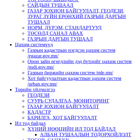
САЙДЫН ТУШААЛ
ГАЗАР ЗОХИОН БАЙГУУЛАЛТ, ГЕОДЕЗИ,
ЗУРАГ ЗҮЙН ЕРӨНХИЙ ГАЗРЫН ДАРГЫН
ТУШААЛ
НОРМ, ДҮРЭМ, СТАНДАРТУУД
ТӨСӨЛД САНАЛ АВАХ
ГАЗРЫН ДАРГЫН ТУШААЛ
Цахим системүүд
Газрын кадастрын нэгдсэн цахим систем
/egazar.gov.mn/
Орон зайн өгөгдлийн дэд бүтцийг цахим систем
/nsdi.gov.mn/
Газрын биржийн цахим систем /mle.mn/
Хот байгуулалтын кадастрын цахим систем
/urban.gov.mn/
Төрийн үйлчилгээ
ГЕОДЕЗИ
СУУРЬ СУДАЛГАА, МОНИТОРИНГ
ГАЗАР ЗОХИОН БАЙГУУЛАЛТ
КАДАСТР
БАРИЛГА, ХОТ БАЙГУУЛАЛТ
Ил тод байдал
ХҮНИЙ НӨӨЦИЙН ИЛ ТОД БАЙДАЛ
АЛБАН ТУШААЛЫН ТОДОРХОЙЛОЛТ