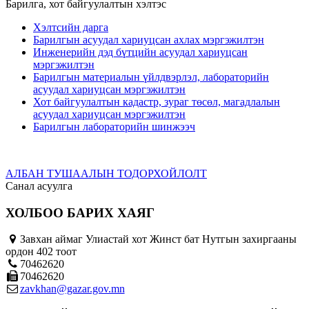
Барилга, хот байгуулалтын хэлтэс
Хэлтсийн дарга
Барилгын асуудал хариуцсан ахлах мэргэжилтэн
Инженерийн дэд бүтцийн асуудал хариуцсан
мэргэжилтэн
Барилгын материалын үйлдвэрлэл, лабораторийн
асуудал хариуцсан мэргэжилтэн
Хот байгуулалтын кадастр, зураг төсөл, магадлалын
асуудал хариуцсан мэргэжилтэн
Барилгын лабораторийн шинжээч
АЛБАН ТУШААЛЫН ТОДОРХОЙЛОЛТ
Санал асуулга
ХОЛБОО БАРИХ ХАЯГ
Завхан аймаг Улиастай хот Жинст бат Нутгын захиргааны
ордон 402 тоот
70462620
70462620
zavkhan@gazar.gov.mn