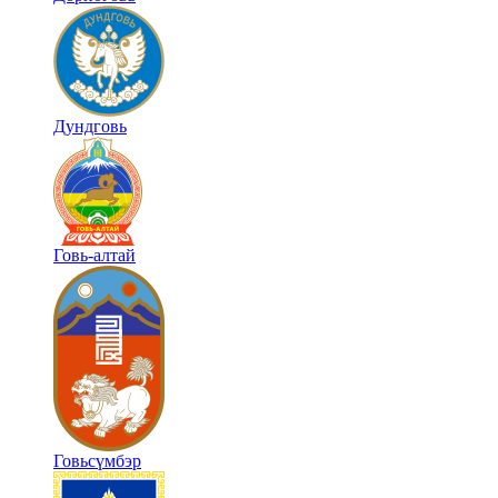
Дундговь
Говь-алтай
Говьсүмбэр