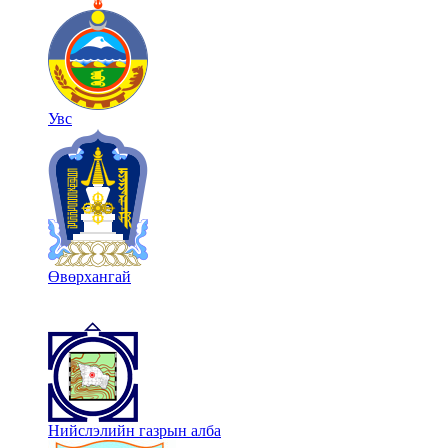
Увс
Өвөрхангай
Нийслэлийн газрын алба