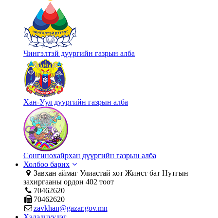
Чингэлтэй дүүргийн газрын алба
Хан-Уул дүүргийн газрын алба
Сонгинохайрхан дүүргийн газрын алба
Холбоо барих
Завхан аймаг Улиастай хот Жинст бат Нутгын
захиргааны ордон 402 тоот
70462620
70462620
zavkhan@gazar.gov.mn
Хэлэлцүүлэг