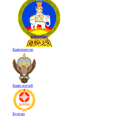
Баянхонгор
Баян-өлгий
Булган