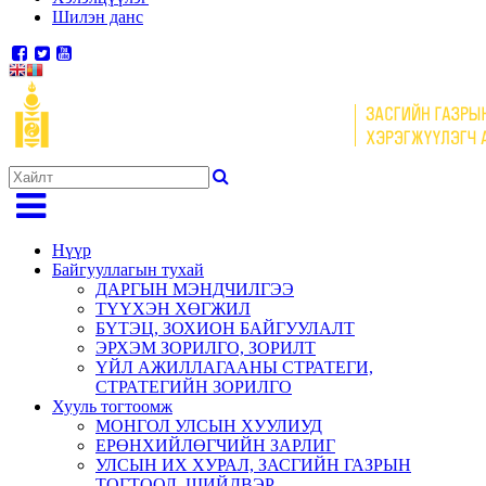
Шилэн данс
Нүүр
Байгууллагын тухай
ДАРГЫН МЭНДЧИЛГЭЭ
ТҮҮХЭН ХӨГЖИЛ
БҮТЭЦ, ЗОХИОН БАЙГУУЛАЛТ
ЭРХЭМ ЗОРИЛГО, ЗОРИЛТ
ҮЙЛ АЖИЛЛАГААНЫ СТРАТЕГИ,
СТРАТЕГИЙН ЗОРИЛГО
Хууль тогтоомж
МОНГОЛ УЛСЫН ХУУЛИУД
ЕРӨНХИЙЛӨГЧИЙН ЗАРЛИГ
УЛСЫН ИХ ХУРАЛ, ЗАСГИЙН ГАЗРЫН
ТОГТООЛ, ШИЙДВЭР