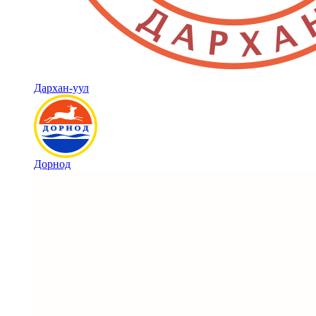
Дархан-уул
Дорнод