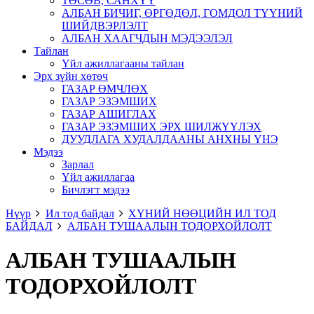
ТӨСӨВ, САНХҮҮ
АЛБАН БИЧИГ, ӨРГӨДӨЛ, ГОМДОЛ ТҮҮНИЙ
ШИЙДВЭРЛЭЛТ
АЛБАН ХААГЧДЫН МЭДЭЭЛЭЛ
Тайлан
Үйл ажиллагааны тайлан
Эрх зүйн хөтөч
ГАЗАР ӨМЧЛӨХ
ГАЗАР ЭЗЭМШИХ
ГАЗАР АШИГЛАХ
ГАЗАР ЭЗЭМШИХ ЭРХ ШИЛЖҮҮЛЭХ
ДУУДЛАГА ХУДАЛДААНЫ АНХНЫ ҮНЭ
Мэдээ
Зарлал
Үйл ажиллагаа
Бичлэгт мэдээ
Нүүр
Ил тод байдал
ХҮНИЙ НӨӨЦИЙН ИЛ ТОД
БАЙДАЛ
АЛБАН ТУШААЛЫН ТОДОРХОЙЛОЛТ
АЛБАН ТУШААЛЫН
ТОДОРХОЙЛОЛТ