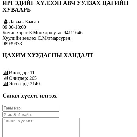
ИРГЭДИЙГ ХҮЛЭЭН АВЧ УУЛЗАХ ЦАГИЙН
ХУВААРЬ
Даваа - Баасан
09:00-18:00
Бичиг хэрэг Б.Мөнхдөл утас 94111646
Хуулийн зөвлөх С.Мягмарсүрэн:
98939933
ЦАХИМ ХУУДАСНЫ ХАНДАЛТ
Өнөөдөр: 11
Өчигдөр: 265
Энэ сард: 2140
Санал хүсэлт илгээх