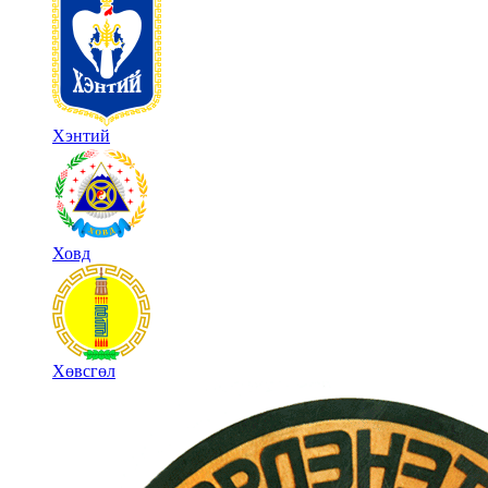
Хэнтий
Ховд
Хөвсгөл