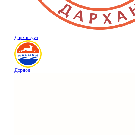
Дархан-уул
Дорнод