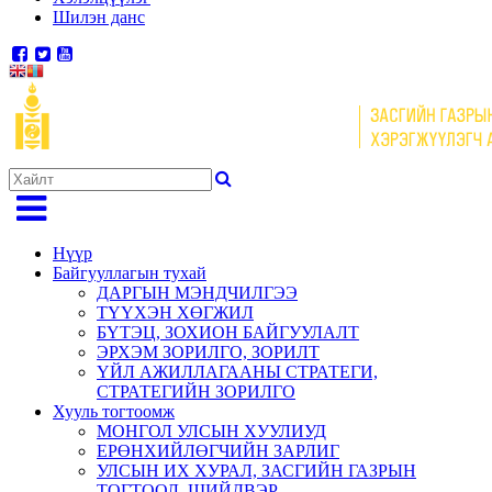
Шилэн данс
Нүүр
Байгууллагын тухай
ДАРГЫН МЭНДЧИЛГЭЭ
ТҮҮХЭН ХӨГЖИЛ
БҮТЭЦ, ЗОХИОН БАЙГУУЛАЛТ
ЭРХЭМ ЗОРИЛГО, ЗОРИЛТ
ҮЙЛ АЖИЛЛАГААНЫ СТРАТЕГИ,
СТРАТЕГИЙН ЗОРИЛГО
Хууль тогтоомж
МОНГОЛ УЛСЫН ХУУЛИУД
ЕРӨНХИЙЛӨГЧИЙН ЗАРЛИГ
УЛСЫН ИХ ХУРАЛ, ЗАСГИЙН ГАЗРЫН
ТОГТООЛ, ШИЙДВЭР