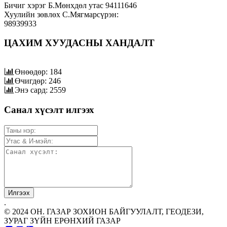
Бичиг хэрэг Б.Мөнхдөл утас 94111646
Хуулийн зөвлөх С.Мягмарсүрэн:
98939933
ЦАХИМ ХУУДАСНЫ ХАНДАЛТ
Өнөөдөр: 184
Өчигдөр: 246
Энэ сард: 2559
Санал хүсэлт илгээх
.
© 2024 ОН. ГАЗАР ЗОХИОН БАЙГУУЛАЛТ, ГЕОДЕЗИ,
ЗУРАГ ЗҮЙН ЕРӨНХИЙ ГАЗАР