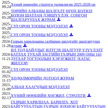
2025-
Хүний нөөцийн стратеги төлөвлөгөө 2025-2028 он
09-24
ТӨРИЙН АЛБАНЫ ШАЛГАЛТ ӨГӨХ БОЛЗОЛ
2025-
БОЛОН ШАТЛАН ДЭВШҮҮЛЭХ, СОНГОН
05-28
ШАЛГАРУУЛАХ ЖУРАМ
2025-
СУЛ ОРОН ТООНЫ МЭДЭЭЛЭЛ
05-28
2025-
СУЛ ОРОН ТООНЫ МЭДЭЭЛЭЛ
02-17
2024-
Газрын харилцааны салбарын шилдгийг шалгаруулах
11-28
журам
ИЛ ТОД БАЙДЛЫГ ИЛТГЭХ ШАЛГУУР ҮЗҮҮЛЭЛТ
2024-
БАТЛАХ ТУХАЙ ЗАСГИЙН ГАЗРЫН 2009 ОНЫ 143
11-21
ДУГААР ТОГТООЛЫН ХЭРЭГЖИЛТ /ХАГАС
ЖИЛЭЭР/
2024-
СУЛ ОРОН ТООНЫ МЭДЭЭЛЭЛ
01-02
2023-
ХӨДӨЛМӨРИЙН ДОТООД ЖУРАМ
11-15
2023-
АЛБАН ХААГЧДЫН МЭДЭЭЛЭЛ
11-09
2023-
ХҮНИЙ НӨӨЦИЙН ХӨГЖИЛ, СТРАТЕГИ
02-13
ГАЗРЫН ХАРИЛЦАА, БАРИЛГА, ХОТ
2023-
БАЙГУУЛАЛТЫН ГАЗРЫН ЗОХИОН БАЙГУУЛАТЫН