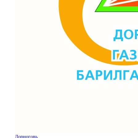
Дорноговь