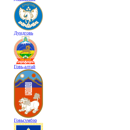
Дундговь
Говь-алтай
Говьсүмбэр