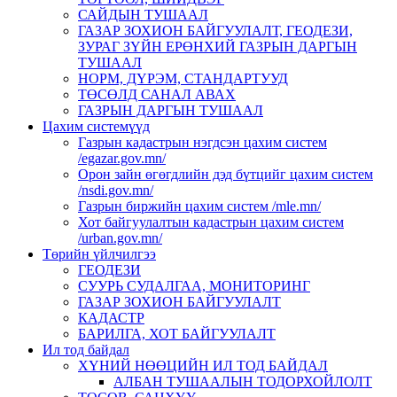
САЙДЫН ТУШААЛ
ГАЗАР ЗОХИОН БАЙГУУЛАЛТ, ГЕОДЕЗИ,
ЗУРАГ ЗҮЙН ЕРӨНХИЙ ГАЗРЫН ДАРГЫН
ТУШААЛ
НОРМ, ДҮРЭМ, СТАНДАРТУУД
ТӨСӨЛД САНАЛ АВАХ
ГАЗРЫН ДАРГЫН ТУШААЛ
Цахим системүүд
Газрын кадастрын нэгдсэн цахим систем
/egazar.gov.mn/
Орон зайн өгөгдлийн дэд бүтцийг цахим систем
/nsdi.gov.mn/
Газрын биржийн цахим систем /mle.mn/
Хот байгуулалтын кадастрын цахим систем
/urban.gov.mn/
Төрийн үйлчилгээ
ГЕОДЕЗИ
СУУРЬ СУДАЛГАА, МОНИТОРИНГ
ГАЗАР ЗОХИОН БАЙГУУЛАЛТ
КАДАСТР
БАРИЛГА, ХОТ БАЙГУУЛАЛТ
Ил тод байдал
ХҮНИЙ НӨӨЦИЙН ИЛ ТОД БАЙДАЛ
АЛБАН ТУШААЛЫН ТОДОРХОЙЛОЛТ