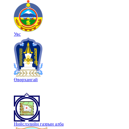
Увс
Өвөрхангай
Нийслэлийн газрын алба