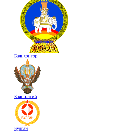
Баянхонгор
Баян-өлгий
Булган