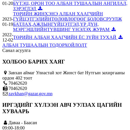
01-20
БҮТЭЦ, ОРОН ТОО АЛБАН ТУШААЛЫН АНГИЛАЛ,
ЗЭРЭГЛЭЛ
ТӨРИЙН ЖИНХЭНЭ АЛБАН ХААГЧИЙН
2023-
ГҮЙЦЭТГЭЛИЙНТӨЛӨВЛӨГӨӨГ БОЛОВСРУУЛЖ
01-19
БАТЛАХ,АЖЛЫНГҮЙЦЭТГЭЛ,ҮР ДҮН,
МЭРГЭШЛИЙНТҮВШИНГ ҮНЭЛЭХ ЖУРАМ
2022-
ТӨРИЙН АЛБАН ХААГЧИЙН ЁС ЗҮЙН ТУХАЙ
12-02
АЛБАН ТУШААЛЫН ТОДОРХОЙЛОЛТ
Санал асуулга
ХОЛБОО БАРИХ ХАЯГ
Завхан аймаг Улиастай хот Жинст бат Нутгын захиргааны
ордон 402 тоот
70462620
70462620
zavkhan@gazar.gov.mn
ИРГЭДИЙГ ХҮЛЭЭН АВЧ УУЛЗАХ ЦАГИЙН
ХУВААРЬ
Даваа - Баасан
09:00-18:00