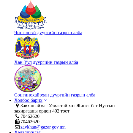
Чингэлтэй дүүргийн газрын алба
Хан-Уул дүүргийн газрын алба
Сонгинохайрхан дүүргийн газрын алба
Холбоо барих
Завхан аймаг Улиастай хот Жинст бат Нутгын
захиргааны ордон 402 тоот
70462620
70462620
zavkhan@gazar.gov.mn
Хэлэлцүүлэг