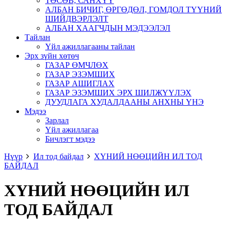
ТӨСӨВ, САНХҮҮ
АЛБАН БИЧИГ, ӨРГӨДӨЛ, ГОМДОЛ ТҮҮНИЙ
ШИЙДВЭРЛЭЛТ
АЛБАН ХААГЧДЫН МЭДЭЭЛЭЛ
Тайлан
Үйл ажиллагааны тайлан
Эрх зүйн хөтөч
ГАЗАР ӨМЧЛӨХ
ГАЗАР ЭЗЭМШИХ
ГАЗАР АШИГЛАХ
ГАЗАР ЭЗЭМШИХ ЭРХ ШИЛЖҮҮЛЭХ
ДУУДЛАГА ХУДАЛДААНЫ АНХНЫ ҮНЭ
Мэдээ
Зарлал
Үйл ажиллагаа
Бичлэгт мэдээ
Нүүр
Ил тод байдал
ХҮНИЙ НӨӨЦИЙН ИЛ ТОД
БАЙДАЛ
ХҮНИЙ НӨӨЦИЙН ИЛ
ТОД БАЙДАЛ