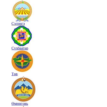
Сэлэнгэ
Сүхбаатар
Төв
Өмнөговь