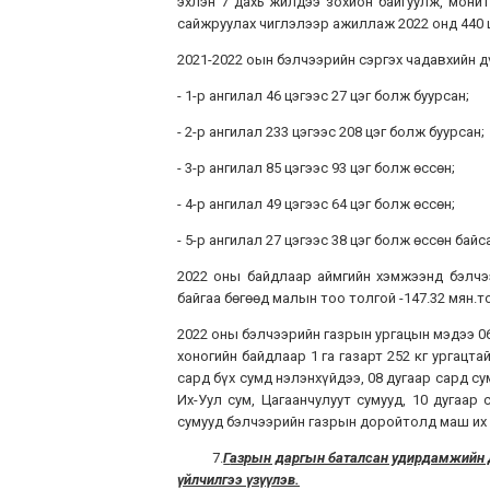
эхлэн 7 дахь жилдээ зохион байгуулж, мони
сайжруулах чиглэлээр ажиллаж 2022 онд 440 
2021-2022 оын бэлчээрийн сэргэх чадавхийн дү
- 1-р ангилал 46 цэгээс 27 цэг болж буурсан;
- 2-р ангилал 233 цэгээс 208 цэг болж буурсан;
- 3-р ангилал 85 цэгээс 93 цэг болж өссөн;
- 4-р ангилал 49 цэгээс 64 цэг болж өссөн;
- 5-р ангилал 27 цэгээс 38 цэг болж өссөн байс
2022 оны байдлаар аймгийн хэмжээнд бэлчээ
байгаа бөгөөд малын тоо толгой -147.32 мян.
2022 оны бэлчээрийн газрын ургацын мэдээ 06 д
хоногийн байдлаар 1 га газарт 252 кг ургацта
сард бүх сумд нэлэнхүйдээ, 08 дугаар сард с
Их-Уул сум, Цагаанчулуут сумууд, 10 дугаар
сумууд бэлчээрийн газрын доройтолд маш
7.
Г
азрын даргын баталсан удирдамжийн да
үйлчилгээ үзүүл
эв.