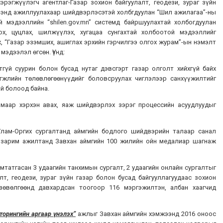
эрэгжүүлэгч агентлаг-Газар зохион байгуулалт, геодези, зураг зүйн
ээнд ажиллуулахаар шийдвэрлэсэтэй холбгдуулан “Шил ажилагаа”-ны
 мэдээллийн “shilen.gov.mn” системд байршуулахтай холбогдуулан
ох, цуцлах, шилжүүлэх, хугацаа сунгахтай холбоотой мэдээллийг
, “Газар эзэмших, ашиглах эрхийн гэрчилгээ олгох журам”-ын нэмэлт
эдээлэл өгсөн. Үүнд:
гүй суурин болон бусад нутаг дэвсгэрт газар олголт хийхгүй байх
гжлийн төлөвлөгөөнүүдийг боловсруулах чиглэлээр санхүүжилтийг
й болоод байна.
имаар хэрхэн авах, яаж шийдвэрлэх зэрэг процессийн асуудлуудыг
Улам-Оргих сургалтанд аймгийн бодлого шийдвэрийн талаар санал
 зарим ажилтанд Завхан аймгийн 100 жилийн ойн медалиар шагнаж
мтатгасан 3 удаагийн танхимын сургалт, 2 удаагийн онлайн сургалтыг
лт, геодези, зураг зүйн газар болон бусад байгууллагуудаас зохион
 зөвөлгөөнд давхардсан тоогоор 116 мэргэжилтэн, албан хаагчид
иторингийн аргаар үнэлэх”
ажлыг Завхан аймгийн хэмжээнд 2016 оноос