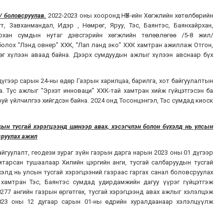
ил/ боловсруула
в.
2022-2023 оны хооронд НҮБ-ийн Хөгжлийн хөтөлбөрийн
, Завханмандал, Идэр , Нөмрөг, Яруу, Тэс, Баянтэс, Баянхайрхан,
йрхан сумдын нутаг дэвсгэрийн хөгжлийн төлөвлөгөө /5-8 жил/
болох “Лэнд овнер” ХХК, “Лап ланд эко” ХХК хамтран ажиллаж Отгон,
өг хүлээн аваад байна. Дээрх сумдуудын ажлыг хүлээн авснаар бүх
дүгээр сарын 24-ны өдөр Газрын харилцаа, барилга, хот байгуулалтын
 Тус ажлыг “Эрхэт инноваци” ХХК-тай хамтран хийж гүйцэтгэсэн ба
й үйлчилгээ хийгдсэн байна. 2024 онд Тосонцэнгэл, Тэс сумдад киоск
йна.
дын тусгай хэрэгцээнд шинээр авах, хэсэгчлэн болон бүхэлд нь улсын
сруулах ажил
айгуулалт, геодези зураг зүйн газрын дарга нарын 2023 оны 01 дүгээр
мтарсан тушаалаар Хилийн цэргийн анги, тусгай салбаруудын тусгай
хэлд нь улсын тусгай хэрэгцээний газраас гаргах санал боловсруулах
 хамтран Тэс, Баянтэс сумдад удирдамжийн дагуу үүрэг гүйцэтгэж
277 ангийн газрын өргөтгөх, тусгай хэрэгцээнд авах ажлыг хэлэлцэж
023 оны 12 дугаар сарын 01-ны өдрийн хуралдаанаар хэлэлцүүлж