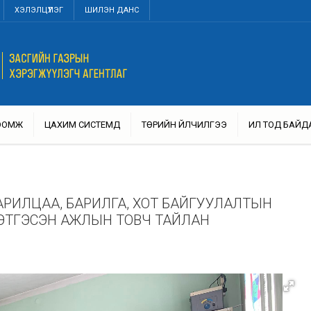
ХЭЛЭЛЦҮҮЛЭГ
ШИЛЭН ДАНС
ТООМЖ
ЦАХИМ СИСТЕМҮҮД
ТӨРИЙН ҮЙЛЧИЛГЭЭ
ИЛ ТОД БАЙД
РИЛЦАА, БАРИЛГА, ХОТ БАЙГУУЛАЛТЫН
ЦЭТГЭСЭН АЖЛЫН ТОВЧ ТАЙЛАН