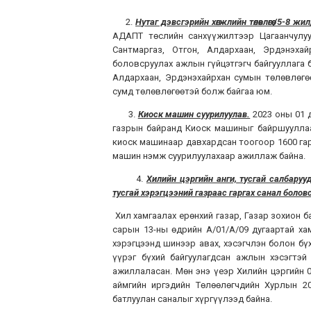
2.
Н
утаг дэвсгэрийн хөгжлийн төлөвлөгөө /5-8 ж
АДАПТ төслийн санхүүжилтээр Цагаанчулуут
Сантмаргаз, Отгон, Алдархаан, Эрдэнэха
боловсруулах ажлын гүйцэтгэгч байгууллага 
Алдархаан, Эрдэнэхайрхан сумын төлөвлөгө
сумд төлөвлөгөөтэй болж байгаа юм.
3.
Киоск машин суурилуулав.
2023 оны 01 
газрын байранд Киоск машиныг байршууллаа.
киоск машинаар давхардсан тоогоор 1600 гару
машин нэмж суурилуулахаар ажиллаж ба
4.
Хилийн цэргийн анги, тусгай салбаруу
тусгай хэрэгцээний газраас гаргах санал болов
Хил хамгаалах ерөнхий газар, Газар зохион б
сарын 13-ны өдрийн А/01/А/09 дугаартай ха
хэрэгцээнд шинээр авах, хэсэгчлэн болон бү
үүрэг бүхий байгуулагдсан ажлын хэсэгтэй
ажиллаласан. Мөн энэ үеэр Хилийн цэргийн 0
аймгийн иргэдийн Төлөөлөгчдийн Хурлын 2
батлуулан саналыг хүргүүлээд байна.