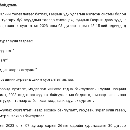
айгуулав.
элийн төлөвлөгөөг батлах, Газрын удирдлагын нэгдсэн систем болон
 тулгарч буй асуудлын талаар хэлэлцэж, сумдын Газрын даамлуудыг
аар хангах сургалтыг 2023 оны 03 дугаар сарын 13-15-ний өдрүүдэд
зураг зүйн газраас
жүүлэлт”
лэлт”
ид анхаарах асуудал”
 сэдвийн хүрээнд цахим сургалтыг авлаа.
рээнд сургалт, мэдээлэл хийхээс гадна байгууллагын хүний нөөцийн
илт, 2023 онд хэрэгжүүлэх байгууллагын бодлого, шинээр санаачлан
туудын талаар албан хаагчдад танилцуулах сургалт;
улах сургалтыг Газар зохион байгуулалт, геодези, зураг зүйн газар,
амтран зохион байгууллаа.
ын 2023 оны 07 дугаар сарын 26-ны өдрийн хуралдааны 30 дугаар