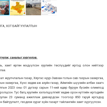
ЛГА, ХОТ БАЙГУУЛАЛТЫН
йгуулж, саналыг хүргүүлэв.
ь, хамт өргөн мэдүүлсэн хуулийн төслүүдийг иргэд олон нийтээр
лаа.
лал жуулчлалын газар, Хяргас нуур-Завхан голын сав газрын захиргаа,
ын захиргаа, Хүнс хөдөө аж ахуйн газар, Аймгийн шүүхийн албан хаагч
улгын 2023 оны 01 дүгээр сарын 11-ний өдөр буруун бүсийн олимпод
ролцсон. Тус багц хуулийн хэлэлцүүлгийг хөдөө орон нутгийн иргэдийн
уулан 23 суманд ажиллаж давхардсан тоогоор 850 гаруй иргэдэд
н байгуулалт, геодези зураг зүйн газарт тайлангийн хамт хүргүүлсэн.