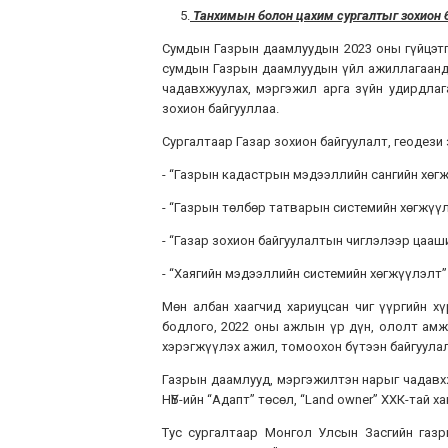
5.
Танхимын болон цахим сургалтыг зохион б
Сумдын Газрын даамлуудын 2023 оны гүйцэтг
сумдын Газрын даамлуудын үйл ажиллагаанд
чадавхжуулах, мэргэжил арга зүйн удирдлаг
зохион байгууллаа.
Сургалтаар Газар зохион байгуулалт, геодези 
- “Газрын кадастрын мэдээллийн сангийн хөг
- “Газрын төлбөр татварын системийн хөгжүү
- “Газар зохион байгуулалтын чиглэлээр цааш
- “Хаягийн мэдээллийн системийн хөгжүүлэлт”
Мөн албан хаагчид хариуцсан чиг үүргийн хү
бодлого, 2022 оны ажлын үр дүн, ололт амж
хэрэгжүүлэх ажил, томоохон бүтээн байгуулал
Газрын даамлууд, мэргэжилтэн нарыг чадавхжу
НҮБ-ийн “Адапт” төсөл, “Land owner” ХХК-тай х
Тус сургалтаар Монгол Улсын Засгийн газр