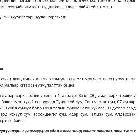
торингийн цэгийн тоог жилээс жилд нэмэгдүүлэх, төлөөлөх чадварыг
цэгт хээрийн хэмжилт судалгааны ажлыг хийж гүйцэтгэсэн.
нгийн хувийг харьцуулан гаргахад:
ан.
рийн даац өмнөх онтой харьцуулахад 82.05 хувиар өссөн үзүүлттэй
тол малаар хэтэрсэн үзүүлэлттэй байна.
угаар сарын эхний 7 хоногт 1 га газарт 35 кг, 08 дугаар сарын эхний 7
й байна. Мөн тухайн саруудад Түдэвтэй сум, Сантмаргац сум, 07 дугаар
умын хойд сумууд болон урд талын сумууд нэлэнхүйдээ, 09 дүгээр сард
 сард Их-Уул сум, Тосонцэнгэл сум, Идэр сум, Тэлмэн сум, Алдархаан
 их өртсөн байна.
гуу газрын даамлуудын үйл ажиллагаанд хяналт шалгалт, зөвлөн туслах