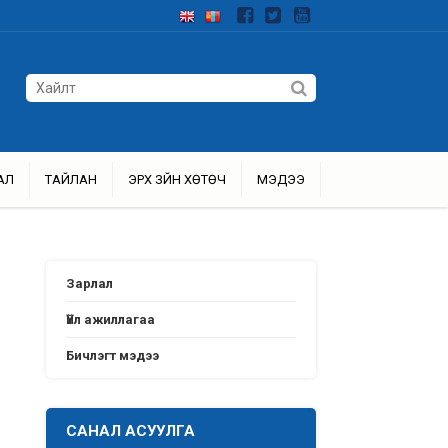
АЛ
ТАЙЛАН
ЭРХ ЗҮЙН ХӨТӨЧ
МЭДЭЭ
Зарлал
Үйл ажиллагаа
Бичлэгт мэдээ
САНАЛ АСУУЛГА