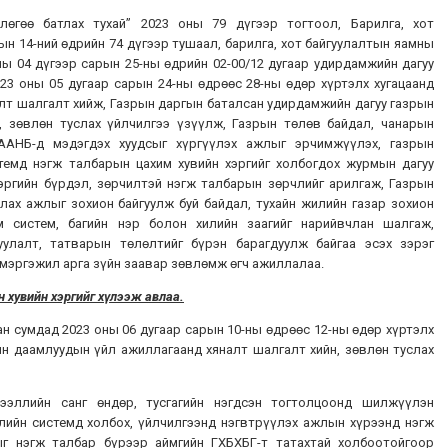
лөгөө батлах тухай” 2023 оны 79 дүгээр тогтоол, Барилга, хот
ын 14-ний өдрийн 74 дүгээр тушаал, барилга, хот байгуулалтын яамны
ы 04 дүгээр сарын 25-ны өдрийн 02-00/12 дугаар удирдамжийн дагуу
023 оны 05 дугаар сарын 24-ны өдрөөс 28-ны өдөр хүртэлх хугацаанд
лт шалгалт хийж, Газрын даргын баталсан удирдамжийн дагуу газрын
 зөвлөн туслах үйлчилгээ үзүүлж, Газрын төлөв байдал, чанарын
н ААНБ-д мэдэгдэх хуудсыг хүргүүлэх ажлыг эрчимжүүлэх, газрын
темд нэгж талбарын цахим хувийн хэргийг холбогдох журмын дагуу
хэргийн бүрдэл, зөрчилтэй нэгж талбарын зөрчлийг арилгаж, Газрын
ах ажлыг зохион байгуулж буй байдал, тухайн жилийн газар зохион
им систем, багийн нэр болон хилийн заагийг нарийвчлан шалгаж,
уулалт, татварын төлөлтийг бүрэн барагдуулж байгаа эсэх зэрэг
мэргэжил арга зүйн заавар зөвлөмж өгч ажиллалаа.
н хувийн хэргийг хүлээж авлаа
.
ан сумдад 2023 оны 06 дугаар сарын 10-ны өдрөөс 12-ны өдөр хүртэлх
ын даамлуудын үйл ажиллагаанд хяналт шалгалт хийн, зөвлөн туслах
ээллийн санг өндөр, тусгагийн нэгдсэн тогтолцоонд шилжүүлэн
лийн системд холбох, үйлчилгээнд нэгвтрүүлэх ажлын хүрээнд нэгж
ыг нэгж талбар бүрээр аймгийн ГХБХБГ-т татахтай холбоотойгоор