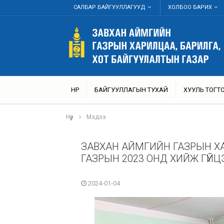
САЛБАР БАЙГУУЛЛАГУУД
ХОЛБОО БАРИХ
НҮҮР
БАЙГУУЛЛАГЫН ТУХАЙ
ХУУЛЬ ТОГ
Нүүр
Мэдээ
ЗАВХАН АЙМГИЙН ГАЗРЫН ХА
ГАЗРЫН 2023 ОНД ХИЙЖ ГҮЙ
2024-01-04