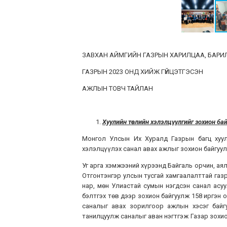
ЗАВХАН АЙМГИЙН ГАЗРЫН ХАРИЛЦАА, БАРИ
ГАЗРЫН 2023 ОНД ХИЙЖ ГҮЙЦЭТГЭСЭН
АЖЛЫН ТОВЧ ТАЙЛАН
Хуулийн төслийн хэлэлцүүлгийг зохион ба
Монгол Улсын Их Хуралд Газрын багц хуул
хэлэлцүүлэх санал авах ажлыг зохион байгуул
Уг арга хэмжээний хүрээнд Байгаль орчин, ая
Отгонтэнгэр улсын тусгай хамгаалалттай газр
нар, мөн Улиастай сумын нэгдсэн санал асу
бэлтгэх төв дээр зохион байгуулж 158 иргэн о
саналыг авах зорилгоор ажлын хэсэг байг
танилцуулж саналыг аван нэгтгэж Газар зохио