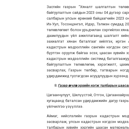
Засгийн газрын “Хяналт шалгалтын төлөв
байгуулалтын сайдын 2023 оны 04 дүгээр сар
салбарын улсын ерөнхий байцаагчийн 2023 он
Их-Уул, Тосонцэнгэл, Идэр, Тэлмэн сумдад 2
төлөвлөгөөт болон урьдчилан сэргийлэх хяна
даамлуудын үйл ажиллагаанд шалгалт хийн,
захиалгат хянан баталгааг хийлгэх, иргэ
кадастрын мэдээллийн сангийн нэгдсэн сис
бүртгэн оруулж байгаа эсэх, цаасан хувийн 
кадастрын мэдээллийн системд баталгаажуул
байгуулалтын төлөвлөгөө, хэрэгжилт, цах
засварлах, Газрын төлбөр, татварын ногд
удирдамжид тусгагдсан асуудлуудын хүрээнд 
8.
Г
азар өмчлөх эрхийн нэгж талбарын цааса
Цагаанчулуут, Шилүүстэй, Отгон, Цагаанхайрх
хугацаанд баталсан удирдамжийн дагуу газр
үйлчилгээ үзүүллээ.
Аймаг, нийслэлийн газрын кадастрын мэд
засварлаж, улсын кадастрын нэгдсэн мэдээ
талбарын хувийн хэргийн цаасан материал