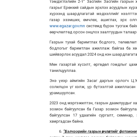
тэмдэглэлийн 2-т” Засгийн Засгийн газрын х
газрыг Ерөнхий сайдын эрхлэх асуудлын хүр
хүрээнд шаардлагатай мэдээллийг нээлттэй
газар эзэмших, өмчлөх, ашиглах, эрх олг
www.egazar.gov.mn
системд бүрэн тусгаж байх
өөрчлөлтөд орсон онцлох заалтуудын талаар м
Газрын тухай баримтлах бодлого, төлөвлөлт
бодлогыг баримтлан ажиллаж байгаа ба хө
шийвэрлэх асуудал 2024 онд нэн шаардлагата
Мөн газартай хүсэлт, өргөдөл гомдлыг цах
танилцууллаа.
Энэ үеэр аймгийн Засаг даргын орлогч Ц.
солилцон үг хэлж, үр бүтээлтэй ажилласан
урамшуулсан.
2023 онд мэргэжилтэн, газрын даамлуудыг ха
зохион байгуулсан ба Газар зохион байгуула
байгуулсан 17 удаагийн сургалт, семинар,
хамргадсан байна.
6.
“Бэлчээрийн газрын өөрчлөлтийг фотоион