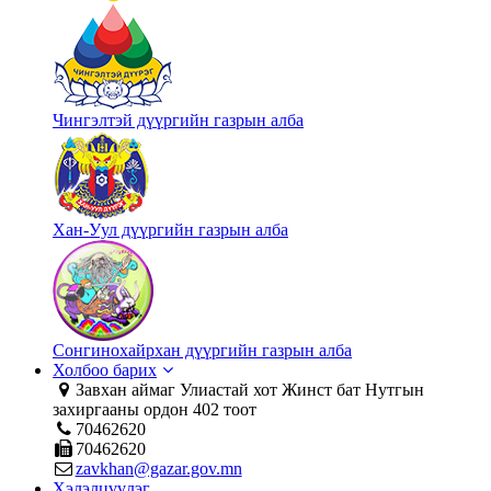
Чингэлтэй дүүргийн газрын алба
Хан-Уул дүүргийн газрын алба
Сонгинохайрхан дүүргийн газрын алба
Холбоо барих
Завхан аймаг Улиастай хот Жинст бат Нутгын
захиргааны ордон 402 тоот
70462620
70462620
zavkhan@gazar.gov.mn
Хэлэлцүүлэг