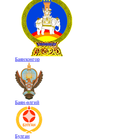
Баянхонгор
Баян-өлгий
Булган