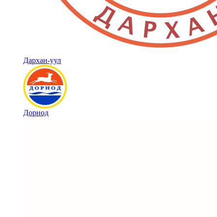
Дархан-уул
Дорнод