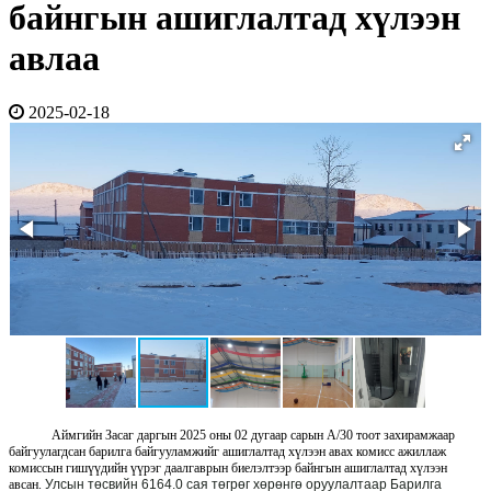
байнгын ашиглалтад хүлээн
авлаа
2025-02-18
Аймгийн Засаг даргын 2025 оны 02 дугаар сарын А/30 тоот захирамжаар
байгуулагдсан барилга байгууламжийг ашиглалтад хүлээн авах комисс ажиллаж
комиссын гишүүдийн үүрэг даалгаврын биелэлтээр байнгын ашиглалтад хүлээн
авсан.
Улсын төсвийн 6164.0 сая төгрөг хөрөнгө оруулалтаар Барилга