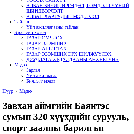
ТӨСӨВ, САНХҮҮ
АЛБАН БИЧИГ, ӨРГӨДӨЛ, ГОМДОЛ ТҮҮНИЙ
ШИЙДВЭРЛЭЛТ
АЛБАН ХААГЧДЫН МЭДЭЭЛЭЛ
Тайлан
Үйл ажиллагааны тайлан
Эрх зүйн хөтөч
ГАЗАР ӨМЧЛӨХ
ГАЗАР ЭЗЭМШИХ
ГАЗАР АШИГЛАХ
ГАЗАР ЭЗЭМШИХ ЭРХ ШИЛЖҮҮЛЭХ
ДУУДЛАГА ХУДАЛДААНЫ АНХНЫ ҮНЭ
Мэдээ
Зарлал
Үйл ажиллагаа
Бичлэгт мэдээ
Нүүр
Мэдээ
Завхан аймгийн Баянтэс
сумын 320 хүүхдийн сурууль,
спорт заалны барилгыг