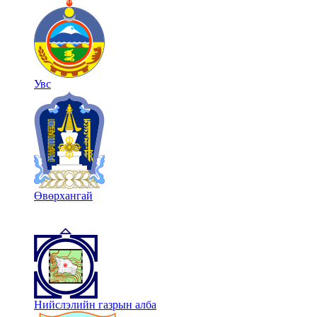
Увс
Өвөрхангай
Нийслэлийн газрын алба