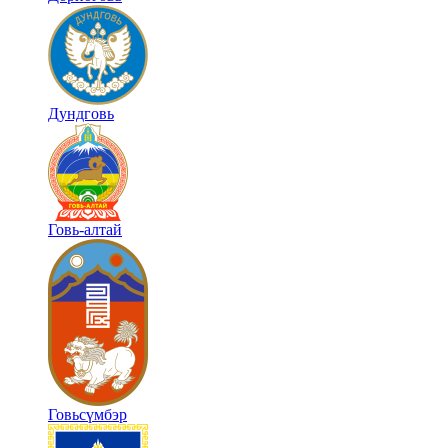
Дундговь
Говь-алтай
Говьсүмбэр