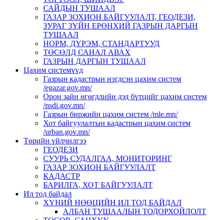
САЙДЫН ТУШААЛ
ГАЗАР ЗОХИОН БАЙГУУЛАЛТ, ГЕОДЕЗИ,
ЗУРАГ ЗҮЙН ЕРӨНХИЙ ГАЗРЫН ДАРГЫН
ТУШААЛ
НОРМ, ДҮРЭМ, СТАНДАРТУУД
ТӨСӨЛД САНАЛ АВАХ
ГАЗРЫН ДАРГЫН ТУШААЛ
Цахим системүүд
Газрын кадастрын нэгдсэн цахим систем
/egazar.gov.mn/
Орон зайн өгөгдлийн дэд бүтцийг цахим систем
/nsdi.gov.mn/
Газрын биржийн цахим систем /mle.mn/
Хот байгуулалтын кадастрын цахим систем
/urban.gov.mn/
Төрийн үйлчилгээ
ГЕОДЕЗИ
СУУРЬ СУДАЛГАА, МОНИТОРИНГ
ГАЗАР ЗОХИОН БАЙГУУЛАЛТ
КАДАСТР
БАРИЛГА, ХОТ БАЙГУУЛАЛТ
Ил тод байдал
ХҮНИЙ НӨӨЦИЙН ИЛ ТОД БАЙДАЛ
АЛБАН ТУШААЛЫН ТОДОРХОЙЛОЛТ