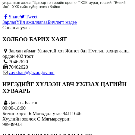
угсралтын ажлыг “Цэнхэр тэнгэрийн орон оч” ХХК, зураг, төсвийг "Өлзий-
Иш"
ХХК хийж гүйцэтгэсэн байна
.
Share
Tweet
Зарлал
Үйл ажиллагаа
Бичлэгт мэдээ
Санал асуулга
ХОЛБОО БАРИХ ХАЯГ
Завхан аймаг Улиастай хот Жинст бат Нутгын захиргааны
ордон 402 тоот
70462620
70462620
zavkhan@gazar.gov.mn
ИРГЭДИЙГ ХҮЛЭЭН АВЧ УУЛЗАХ ЦАГИЙН
ХУВААРЬ
Даваа - Баасан
09:00-18:00
Бичиг хэрэг Б.Мөнхдөл утас 94111646
Хуулийн зөвлөх С.Мягмарсүрэн:
98939933