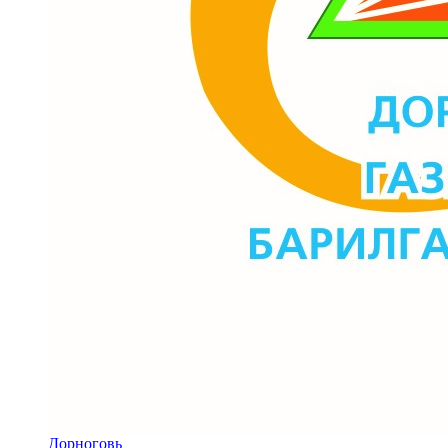
Дорноговь