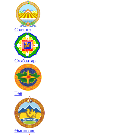
Сэлэнгэ
Сүхбаатар
Төв
Өмнөговь