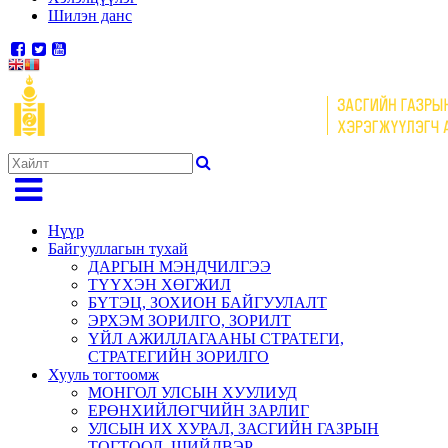
Шилэн данс
Нүүр
Байгууллагын тухай
ДАРГЫН МЭНДЧИЛГЭЭ
ТҮҮХЭН ХӨГЖИЛ
БҮТЭЦ, ЗОХИОН БАЙГУУЛАЛТ
ЭРХЭМ ЗОРИЛГО, ЗОРИЛТ
ҮЙЛ АЖИЛЛАГААНЫ СТРАТЕГИ,
СТРАТЕГИЙН ЗОРИЛГО
Хууль тогтоомж
МОНГОЛ УЛСЫН ХУУЛИУД
ЕРӨНХИЙЛӨГЧИЙН ЗАРЛИГ
УЛСЫН ИХ ХУРАЛ, ЗАСГИЙН ГАЗРЫН
ТОГТООЛ, ШИЙДВЭР