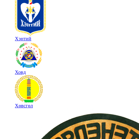
Хэнтий
Ховд
Хөвсгөл