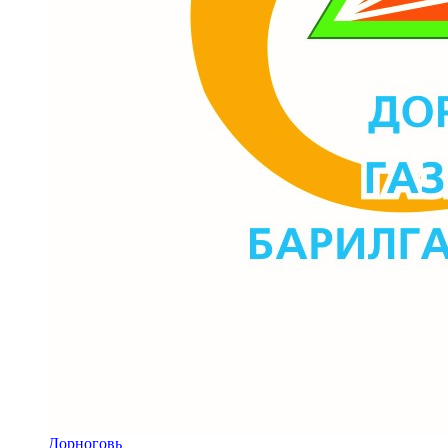
Дорноговь