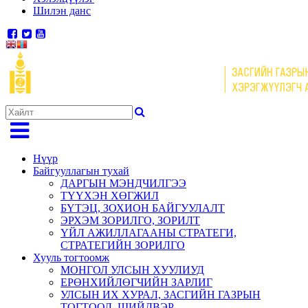
Шилэн данс
Нүүр
Байгууллагын тухай
ДАРГЫН МЭНДЧИЛГЭЭ
ТҮҮХЭН ХӨГЖИЛ
БҮТЭЦ, ЗОХИОН БАЙГУУЛАЛТ
ЭРХЭМ ЗОРИЛГО, ЗОРИЛТ
ҮЙЛ АЖИЛЛАГААНЫ СТРАТЕГИ,
СТРАТЕГИЙН ЗОРИЛГО
Хууль тогтоомж
МОНГОЛ УЛСЫН ХУУЛИУД
ЕРӨНХИЙЛӨГЧИЙН ЗАРЛИГ
УЛСЫН ИХ ХУРАЛ, ЗАСГИЙН ГАЗРЫН
ТОГТООЛ, ШИЙДВЭР