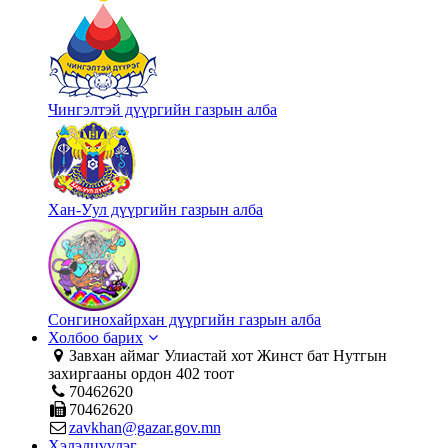
Чингэлтэй дүүргийн газрын алба
Хан-Уул дүүргийн газрын алба
Сонгинохайрхан дүүргийн газрын алба
Холбоо барих
Завхан аймаг Улиастай хот Жинст бат Нутгын
захиргааны ордон 402 тоот
70462620
70462620
zavkhan@gazar.gov.mn
Хэлэлцүүлэг