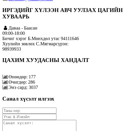
ИРГЭДИЙГ ХҮЛЭЭН АВЧ УУЛЗАХ ЦАГИЙН
ХУВААРЬ
Даваа - Баасан
09:00-18:00
Бичиг хэрэг Б.Мөнхдөл утас 94111646
Хуулийн зөвлөх С.Мягмарсүрэн:
98939933
ЦАХИМ ХУУДАСНЫ ХАНДАЛТ
Өнөөдөр: 177
Өчигдөр: 286
Энэ сард: 3037
Санал хүсэлт илгээх