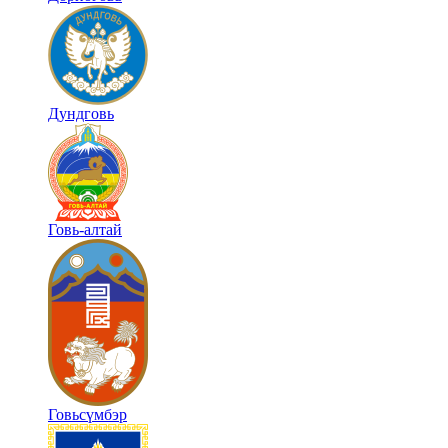
Дундговь
Говь-алтай
Говьсүмбэр