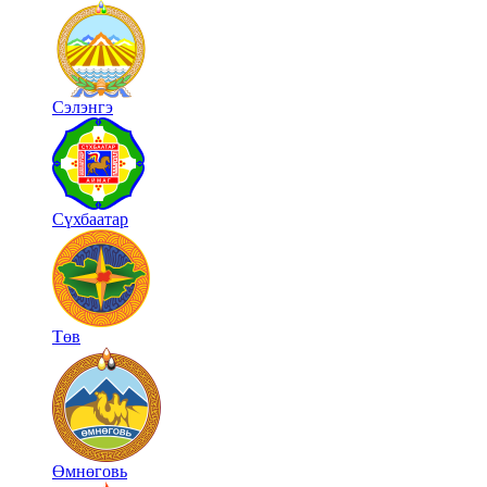
Сэлэнгэ
Сүхбаатар
Төв
Өмнөговь