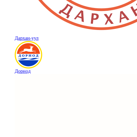
Дархан-уул
Дорнод