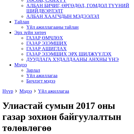
ТӨСӨВ, САНХҮҮ
АЛБАН БИЧИГ, ӨРГӨДӨЛ, ГОМДОЛ ТҮҮНИЙ
ШИЙДВЭРЛЭЛТ
АЛБАН ХААГЧДЫН МЭДЭЭЛЭЛ
Тайлан
Үйл ажиллагааны тайлан
Эрх зүйн хөтөч
ГАЗАР ӨМЧЛӨХ
ГАЗАР ЭЗЭМШИХ
ГАЗАР АШИГЛАХ
ГАЗАР ЭЗЭМШИХ ЭРХ ШИЛЖҮҮЛЭХ
ДУУДЛАГА ХУДАЛДААНЫ АНХНЫ ҮНЭ
Мэдээ
Зарлал
Үйл ажиллагаа
Бичлэгт мэдээ
Нүүр
Мэдээ
Үйл ажиллагаа
Улиастай сумын 2017 оны
газар зохион байгуулалтын
төлөвлөгөө