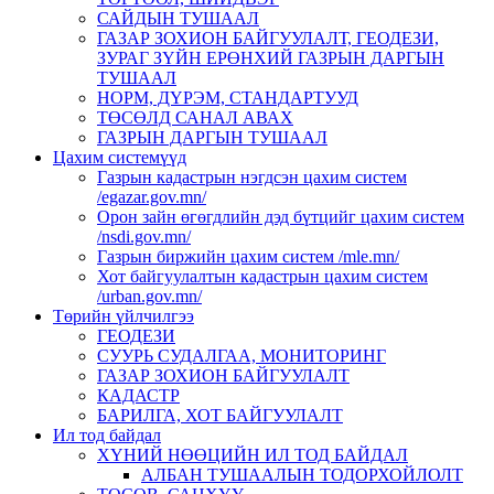
САЙДЫН ТУШААЛ
ГАЗАР ЗОХИОН БАЙГУУЛАЛТ, ГЕОДЕЗИ,
ЗУРАГ ЗҮЙН ЕРӨНХИЙ ГАЗРЫН ДАРГЫН
ТУШААЛ
НОРМ, ДҮРЭМ, СТАНДАРТУУД
ТӨСӨЛД САНАЛ АВАХ
ГАЗРЫН ДАРГЫН ТУШААЛ
Цахим системүүд
Газрын кадастрын нэгдсэн цахим систем
/egazar.gov.mn/
Орон зайн өгөгдлийн дэд бүтцийг цахим систем
/nsdi.gov.mn/
Газрын биржийн цахим систем /mle.mn/
Хот байгуулалтын кадастрын цахим систем
/urban.gov.mn/
Төрийн үйлчилгээ
ГЕОДЕЗИ
СУУРЬ СУДАЛГАА, МОНИТОРИНГ
ГАЗАР ЗОХИОН БАЙГУУЛАЛТ
КАДАСТР
БАРИЛГА, ХОТ БАЙГУУЛАЛТ
Ил тод байдал
ХҮНИЙ НӨӨЦИЙН ИЛ ТОД БАЙДАЛ
АЛБАН ТУШААЛЫН ТОДОРХОЙЛОЛТ