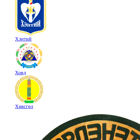
Хэнтий
Ховд
Хөвсгөл