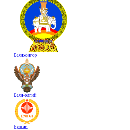
Баянхонгор
Баян-өлгий
Булган