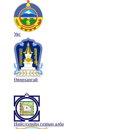
Увс
Өвөрхангай
Нийслэлийн газрын алба