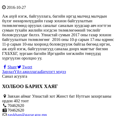
2016-10-27
Аж ахуй нэгж, байгууллага, багийн иргэд малчид малчдын
бүлэг нөхөрлөлүүдийн газар зохион байгуулалтын
төлөвлөгөөнд оруулах саналыг саналын хуудсаар авч нэгтгэн
сумын тухайн жилийн нэгдсэн төлөвлөгөөний төслийг
боловсруулдаг билээ. Улиастай сумын 2017 оны газар зохион
байгуулалтын төлөвлөгөөг 2016 оны 10-р сарын 17-ны өдрөөс
11-р сарын 10-ны хооронд боловсруулж байгаа бөгөөд иргэн,
аж ахуй нэгж, байгууллагууд саналаа доорх маягтыг бөглөн
ГХБХБГ, зургаан багийн Иргэдийн хөгжлийн төвүүдэд
хүргүүлэн оролцно уу.
Share
Tweet
Зарлал
Үйл ажиллагаа
Бичлэгт мэдээ
Санал асуулга
ХОЛБОО БАРИХ ХАЯГ
Завхан аймаг Улиастай хот Жинст бат Нутгын захиргааны
ордон 402 тоот
70462620
70462620
zavkhan@gazar.gov.mn