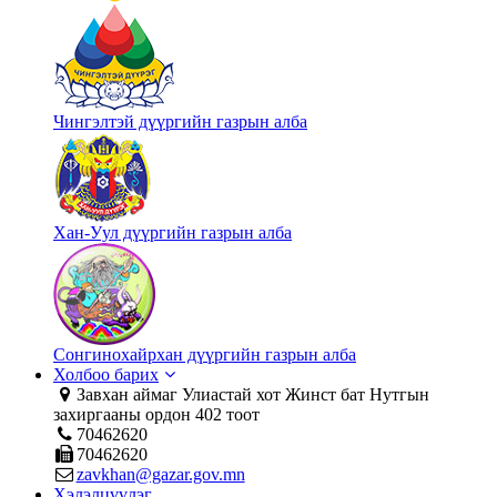
Чингэлтэй дүүргийн газрын алба
Хан-Уул дүүргийн газрын алба
Сонгинохайрхан дүүргийн газрын алба
Холбоо барих
Завхан аймаг Улиастай хот Жинст бат Нутгын
захиргааны ордон 402 тоот
70462620
70462620
zavkhan@gazar.gov.mn
Хэлэлцүүлэг