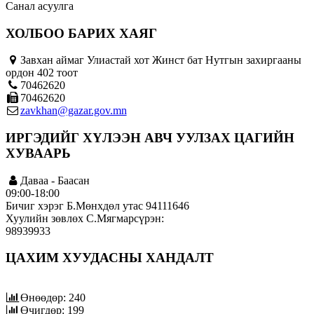
Санал асуулга
ХОЛБОО БАРИХ ХАЯГ
Завхан аймаг Улиастай хот Жинст бат Нутгын захиргааны
ордон 402 тоот
70462620
70462620
zavkhan@gazar.gov.mn
ИРГЭДИЙГ ХҮЛЭЭН АВЧ УУЛЗАХ ЦАГИЙН
ХУВААРЬ
Даваа - Баасан
09:00-18:00
Бичиг хэрэг Б.Мөнхдөл утас 94111646
Хуулийн зөвлөх С.Мягмарсүрэн:
98939933
ЦАХИМ ХУУДАСНЫ ХАНДАЛТ
Өнөөдөр: 240
Өчигдөр: 199