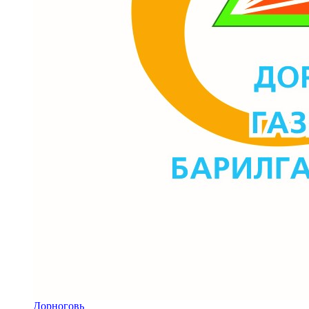
Дорноговь