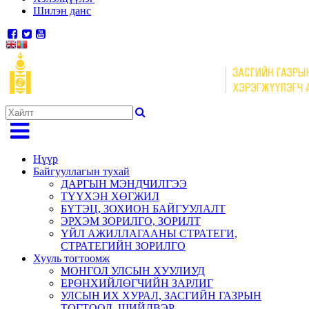
Шилэн данс
Нүүр
Байгууллагын тухай
ДАРГЫН МЭНДЧИЛГЭЭ
ТҮҮХЭН ХӨГЖИЛ
БҮТЭЦ, ЗОХИОН БАЙГУУЛАЛТ
ЭРХЭМ ЗОРИЛГО, ЗОРИЛТ
ҮЙЛ АЖИЛЛАГААНЫ СТРАТЕГИ,
СТРАТЕГИЙН ЗОРИЛГО
Хууль тогтоомж
МОНГОЛ УЛСЫН ХУУЛИУД
ЕРӨНХИЙЛӨГЧИЙН ЗАРЛИГ
УЛСЫН ИХ ХУРАЛ, ЗАСГИЙН ГАЗРЫН
ТОГТООЛ, ШИЙДВЭР