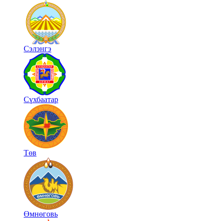
Сэлэнгэ
Сүхбаатар
Төв
Өмнөговь