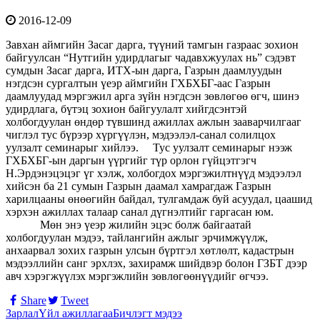
2016-12-09
Завхан аймгийн Засаг дарга, түүний тамгын газраас зохион
байгуулсан “Нутгийн удирдлагыг чадавхжуулах нь” сэдэвт
сумдын Засаг дарга, ИТХ-ын дарга, Газрын даамлуудын
нэгдсэн сургалтын үеэр аймгийн ГХБХБГ-аас Газрын
даамлуудад мэргэжил арга зүйн нэгдсэн зөвлөгөө өгч, шинэ
удирдлага, бүтэц зохион байгуулалт хийгдсэнтэй
холбогдуулан өндөр түвшинд ажиллах ажлын зааварчилгааг
чиглэл тус бүрээр хүргүүлэн, мэдээлэл-санал солилцох
уулзалт семинарыг хийлээ. Тус уулзалт семинарыг нээж
ГХБХБГ-ын даргын үүргийг түр орлон гүйцэтгэгч
Н.Эрдэнэцэцэг үг хэлж, холбогдох мэргэжилтнүүд мэдээлэл
хийсэн ба 21 сумын Газрын даамал хамрагдаж Газрын
харилцааны өнөөгийн байдал, тулгамдаж буй асуудал, цаашид
хэрхэн ажиллах талаар санал дүгнэлтийг гаргасан юм.
Мөн энэ үеэр жилийн эцэс болж байгаатай
холбогдуулан мэдээ, тайлангийн ажлыг эрчимжүүлж,
анхаарвал зохих газрын улсын бүртгэл хөтлөлт, кадастрын
мэдээллийн санг эрхлэх, захирамж шийдвэр болон ГЗБТ дээр
авч хэрэгжүүлэх мэргэжлийн зөвлөгөөнүүдийг өгчээ.
Share
Tweet
Зарлал
Үйл ажиллагаа
Бичлэгт мэдээ