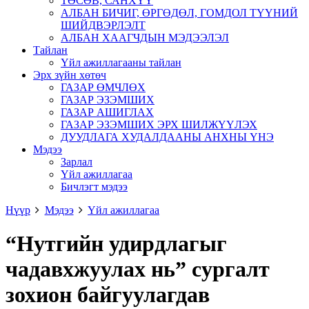
ТӨСӨВ, САНХҮҮ
АЛБАН БИЧИГ, ӨРГӨДӨЛ, ГОМДОЛ ТҮҮНИЙ
ШИЙДВЭРЛЭЛТ
АЛБАН ХААГЧДЫН МЭДЭЭЛЭЛ
Тайлан
Үйл ажиллагааны тайлан
Эрх зүйн хөтөч
ГАЗАР ӨМЧЛӨХ
ГАЗАР ЭЗЭМШИХ
ГАЗАР АШИГЛАХ
ГАЗАР ЭЗЭМШИХ ЭРХ ШИЛЖҮҮЛЭХ
ДУУДЛАГА ХУДАЛДААНЫ АНХНЫ ҮНЭ
Мэдээ
Зарлал
Үйл ажиллагаа
Бичлэгт мэдээ
Нүүр
Мэдээ
Үйл ажиллагаа
“Нутгийн удирдлагыг
чадавхжуулах нь” сургалт
зохион байгуулагдав