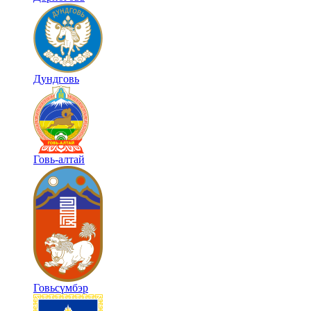
Дундговь
Говь-алтай
Говьсүмбэр