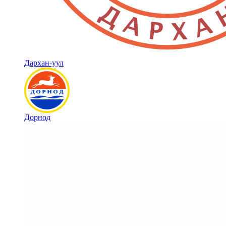
Дархан-уул
Дорнод