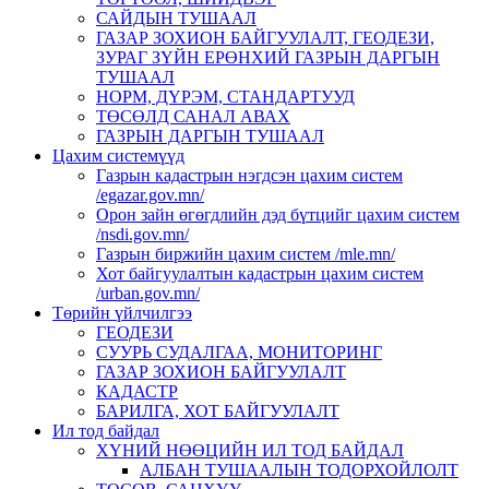
САЙДЫН ТУШААЛ
ГАЗАР ЗОХИОН БАЙГУУЛАЛТ, ГЕОДЕЗИ,
ЗУРАГ ЗҮЙН ЕРӨНХИЙ ГАЗРЫН ДАРГЫН
ТУШААЛ
НОРМ, ДҮРЭМ, СТАНДАРТУУД
ТӨСӨЛД САНАЛ АВАХ
ГАЗРЫН ДАРГЫН ТУШААЛ
Цахим системүүд
Газрын кадастрын нэгдсэн цахим систем
/egazar.gov.mn/
Орон зайн өгөгдлийн дэд бүтцийг цахим систем
/nsdi.gov.mn/
Газрын биржийн цахим систем /mle.mn/
Хот байгуулалтын кадастрын цахим систем
/urban.gov.mn/
Төрийн үйлчилгээ
ГЕОДЕЗИ
СУУРЬ СУДАЛГАА, МОНИТОРИНГ
ГАЗАР ЗОХИОН БАЙГУУЛАЛТ
КАДАСТР
БАРИЛГА, ХОТ БАЙГУУЛАЛТ
Ил тод байдал
ХҮНИЙ НӨӨЦИЙН ИЛ ТОД БАЙДАЛ
АЛБАН ТУШААЛЫН ТОДОРХОЙЛОЛТ