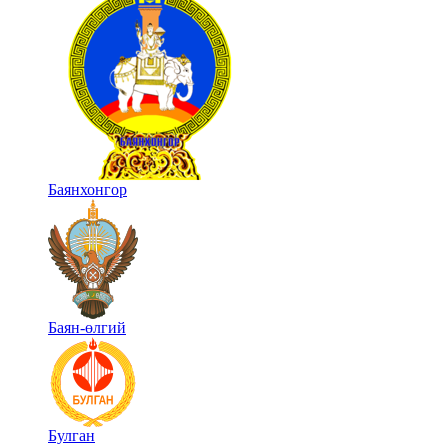
Баянхонгор
Баян-өлгий
Булган