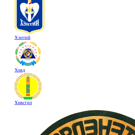
Хэнтий
Ховд
Хөвсгөл