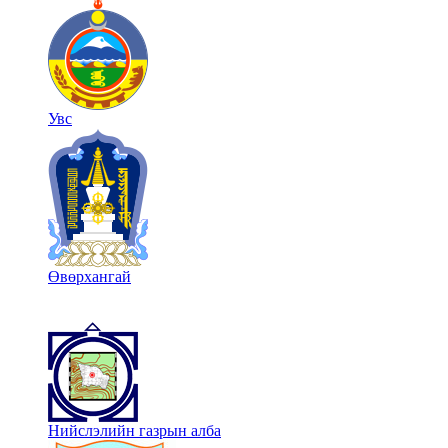
Увс
Өвөрхангай
Нийслэлийн газрын алба