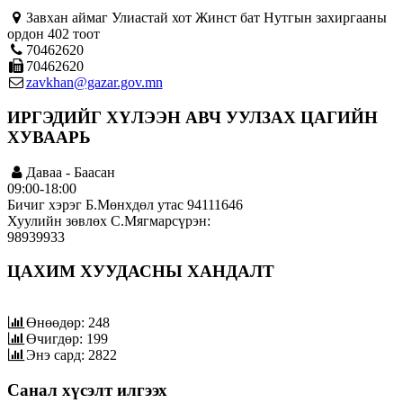
Завхан аймаг Улиастай хот Жинст бат Нутгын захиргааны
ордон 402 тоот
70462620
70462620
zavkhan@gazar.gov.mn
ИРГЭДИЙГ ХҮЛЭЭН АВЧ УУЛЗАХ ЦАГИЙН
ХУВААРЬ
Даваа - Баасан
09:00-18:00
Бичиг хэрэг Б.Мөнхдөл утас 94111646
Хуулийн зөвлөх С.Мягмарсүрэн:
98939933
ЦАХИМ ХУУДАСНЫ ХАНДАЛТ
Өнөөдөр: 248
Өчигдөр: 199
Энэ сард: 2822
Санал хүсэлт илгээх