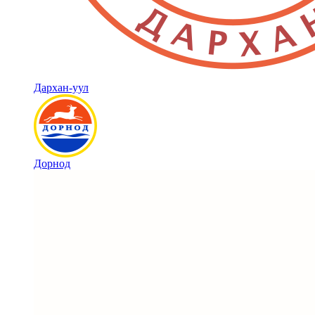
Дархан-уул
Дорнод