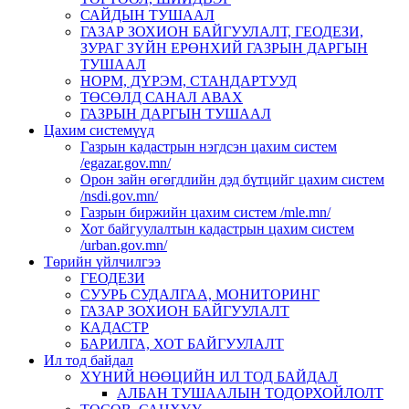
САЙДЫН ТУШААЛ
ГАЗАР ЗОХИОН БАЙГУУЛАЛТ, ГЕОДЕЗИ,
ЗУРАГ ЗҮЙН ЕРӨНХИЙ ГАЗРЫН ДАРГЫН
ТУШААЛ
НОРМ, ДҮРЭМ, СТАНДАРТУУД
ТӨСӨЛД САНАЛ АВАХ
ГАЗРЫН ДАРГЫН ТУШААЛ
Цахим системүүд
Газрын кадастрын нэгдсэн цахим систем
/egazar.gov.mn/
Орон зайн өгөгдлийн дэд бүтцийг цахим систем
/nsdi.gov.mn/
Газрын биржийн цахим систем /mle.mn/
Хот байгуулалтын кадастрын цахим систем
/urban.gov.mn/
Төрийн үйлчилгээ
ГЕОДЕЗИ
СУУРЬ СУДАЛГАА, МОНИТОРИНГ
ГАЗАР ЗОХИОН БАЙГУУЛАЛТ
КАДАСТР
БАРИЛГА, ХОТ БАЙГУУЛАЛТ
Ил тод байдал
ХҮНИЙ НӨӨЦИЙН ИЛ ТОД БАЙДАЛ
АЛБАН ТУШААЛЫН ТОДОРХОЙЛОЛТ