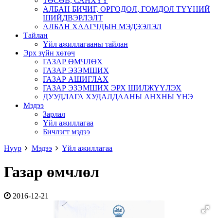
ТӨСӨВ, САНХҮҮ
АЛБАН БИЧИГ, ӨРГӨДӨЛ, ГОМДОЛ ТҮҮНИЙ
ШИЙДВЭРЛЭЛТ
АЛБАН ХААГЧДЫН МЭДЭЭЛЭЛ
Тайлан
Үйл ажиллагааны тайлан
Эрх зүйн хөтөч
ГАЗАР ӨМЧЛӨХ
ГАЗАР ЭЗЭМШИХ
ГАЗАР АШИГЛАХ
ГАЗАР ЭЗЭМШИХ ЭРХ ШИЛЖҮҮЛЭХ
ДУУДЛАГА ХУДАЛДААНЫ АНХНЫ ҮНЭ
Мэдээ
Зарлал
Үйл ажиллагаа
Бичлэгт мэдээ
Нүүр
Мэдээ
Үйл ажиллагаа
Газар өмчлөл
2016-12-21