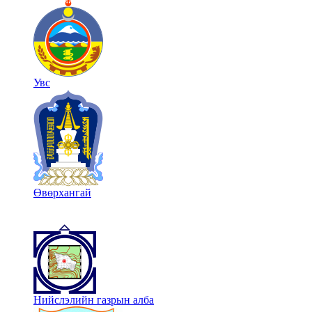
Увс
Өвөрхангай
Нийслэлийн газрын алба