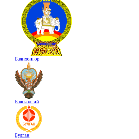
Баянхонгор
Баян-өлгий
Булган