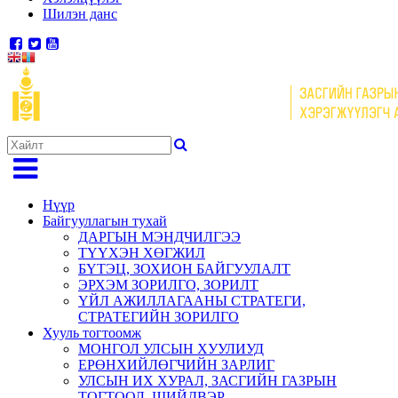
Шилэн данс
Нүүр
Байгууллагын тухай
ДАРГЫН МЭНДЧИЛГЭЭ
ТҮҮХЭН ХӨГЖИЛ
БҮТЭЦ, ЗОХИОН БАЙГУУЛАЛТ
ЭРХЭМ ЗОРИЛГО, ЗОРИЛТ
ҮЙЛ АЖИЛЛАГААНЫ СТРАТЕГИ,
СТРАТЕГИЙН ЗОРИЛГО
Хууль тогтоомж
МОНГОЛ УЛСЫН ХУУЛИУД
ЕРӨНХИЙЛӨГЧИЙН ЗАРЛИГ
УЛСЫН ИХ ХУРАЛ, ЗАСГИЙН ГАЗРЫН
ТОГТООЛ, ШИЙДВЭР