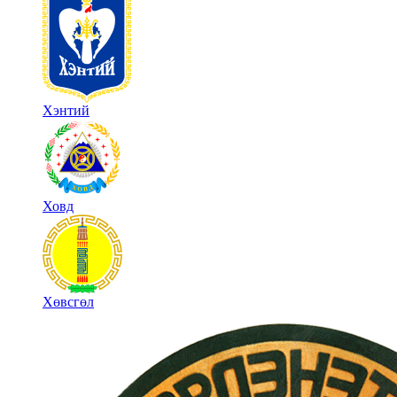
Хэнтий
Ховд
Хөвсгөл