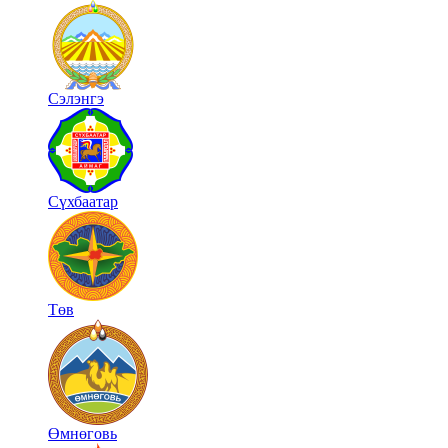
Сэлэнгэ
Сүхбаатар
Төв
Өмнөговь