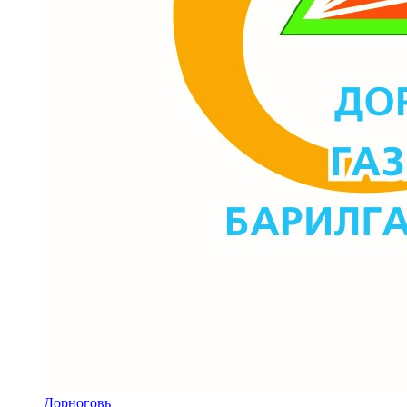
Дорноговь