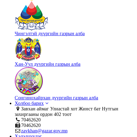
Чингэлтэй дүүргийн газрын алба
Хан-Уул дүүргийн газрын алба
Сонгинохайрхан дүүргийн газрын алба
Холбоо барих
Завхан аймаг Улиастай хот Жинст бат Нутгын
захиргааны ордон 402 тоот
70462620
70462620
zavkhan@gazar.gov.mn
Хэлэлцүүлэг