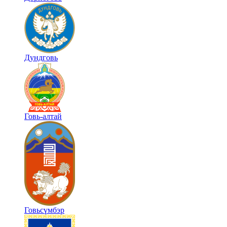
Дундговь
Говь-алтай
Говьсүмбэр