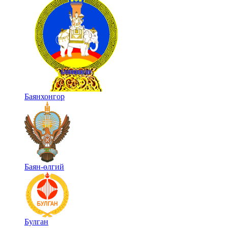
Баянхонгор
Баян-өлгий
Булган