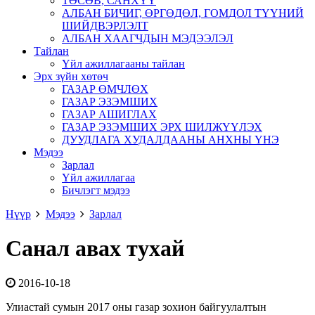
ТӨСӨВ, САНХҮҮ
АЛБАН БИЧИГ, ӨРГӨДӨЛ, ГОМДОЛ ТҮҮНИЙ
ШИЙДВЭРЛЭЛТ
АЛБАН ХААГЧДЫН МЭДЭЭЛЭЛ
Тайлан
Үйл ажиллагааны тайлан
Эрх зүйн хөтөч
ГАЗАР ӨМЧЛӨХ
ГАЗАР ЭЗЭМШИХ
ГАЗАР АШИГЛАХ
ГАЗАР ЭЗЭМШИХ ЭРХ ШИЛЖҮҮЛЭХ
ДУУДЛАГА ХУДАЛДААНЫ АНХНЫ ҮНЭ
Мэдээ
Зарлал
Үйл ажиллагаа
Бичлэгт мэдээ
Нүүр
Мэдээ
Зарлал
Санал авах тухай
2016-10-18
Улиастай сумын 2017 оны газар зохион байгуулалтын