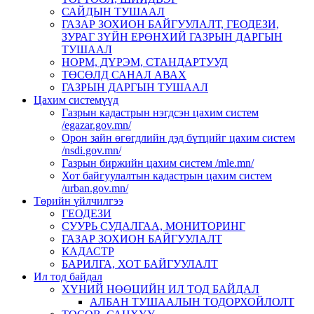
САЙДЫН ТУШААЛ
ГАЗАР ЗОХИОН БАЙГУУЛАЛТ, ГЕОДЕЗИ,
ЗУРАГ ЗҮЙН ЕРӨНХИЙ ГАЗРЫН ДАРГЫН
ТУШААЛ
НОРМ, ДҮРЭМ, СТАНДАРТУУД
ТӨСӨЛД САНАЛ АВАХ
ГАЗРЫН ДАРГЫН ТУШААЛ
Цахим системүүд
Газрын кадастрын нэгдсэн цахим систем
/egazar.gov.mn/
Орон зайн өгөгдлийн дэд бүтцийг цахим систем
/nsdi.gov.mn/
Газрын биржийн цахим систем /mle.mn/
Хот байгуулалтын кадастрын цахим систем
/urban.gov.mn/
Төрийн үйлчилгээ
ГЕОДЕЗИ
СУУРЬ СУДАЛГАА, МОНИТОРИНГ
ГАЗАР ЗОХИОН БАЙГУУЛАЛТ
КАДАСТР
БАРИЛГА, ХОТ БАЙГУУЛАЛТ
Ил тод байдал
ХҮНИЙ НӨӨЦИЙН ИЛ ТОД БАЙДАЛ
АЛБАН ТУШААЛЫН ТОДОРХОЙЛОЛТ