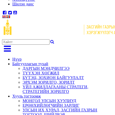
Шилэн данс
Нүүр
Байгууллагын тухай
ДАРГЫН МЭНДЧИЛГЭЭ
ТҮҮХЭН ХӨГЖИЛ
БҮТЭЦ, ЗОХИОН БАЙГУУЛАЛТ
ЭРХЭМ ЗОРИЛГО, ЗОРИЛТ
ҮЙЛ АЖИЛЛАГААНЫ СТРАТЕГИ,
СТРАТЕГИЙН ЗОРИЛГО
Хууль тогтоомж
МОНГОЛ УЛСЫН ХУУЛИУД
ЕРӨНХИЙЛӨГЧИЙН ЗАРЛИГ
УЛСЫН ИХ ХУРАЛ, ЗАСГИЙН ГАЗРЫН
ТОГТООЛ, ШИЙДВЭР