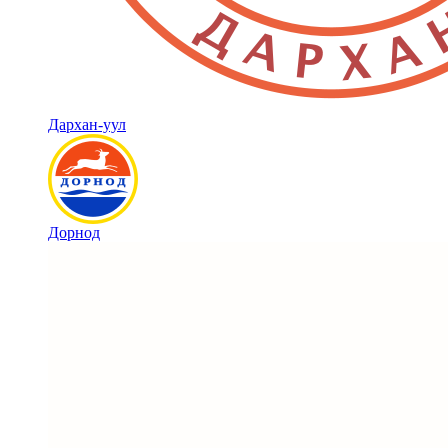
Дархан-уул
Дорнод