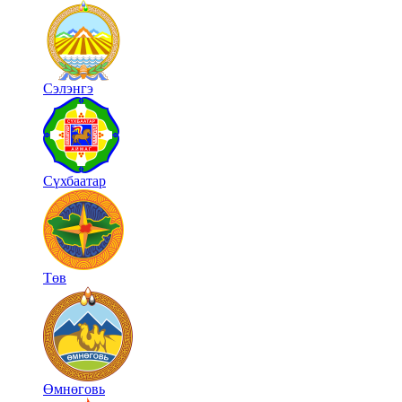
Сэлэнгэ
Сүхбаатар
Төв
Өмнөговь