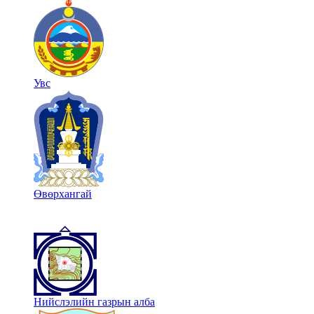
Увс
Өвөрхангай
Нийслэлийн газрын алба