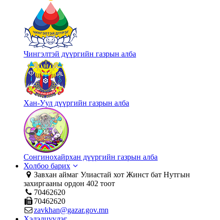
Чингэлтэй дүүргийн газрын алба
Хан-Уул дүүргийн газрын алба
Сонгинохайрхан дүүргийн газрын алба
Холбоо барих
Завхан аймаг Улиастай хот Жинст бат Нутгын
захиргааны ордон 402 тоот
70462620
70462620
zavkhan@gazar.gov.mn
Хэлэлцүүлэг