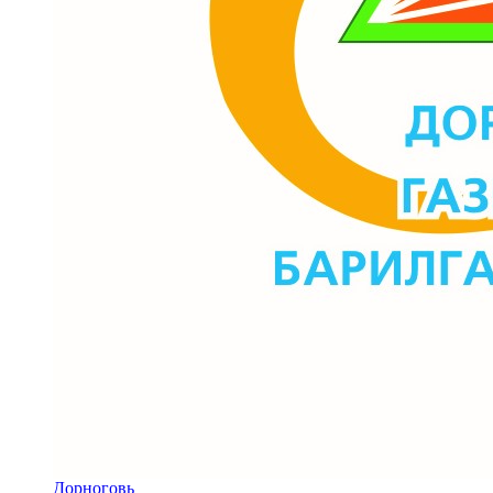
Дорноговь