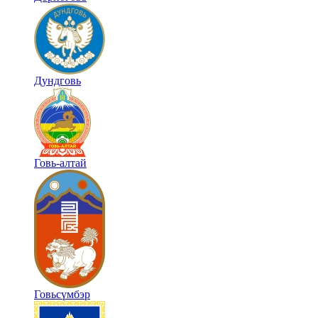
Дундговь
Говь-алтай
Говьсүмбэр