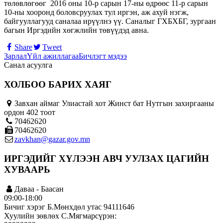
төлөвлөгөөг 2016 оны 10-р сарын 17-ны өдрөөс 11-р сарын
10-ны хооронд боловсруулах тул иргэн, аж ахуй нэгж,
байгууллагууд саналаа ирүүлнэ үү. Саналыг ГХБХБГ, зургаан
багын Иргэдийн хөгжлийн төвүүдэд авна.
Share
Tweet
Зарлал
Үйл ажиллагаа
Бичлэгт мэдээ
Санал асуулга
ХОЛБОО БАРИХ ХАЯГ
Завхан аймаг Улиастай хот Жинст бат Нутгын захиргааны
ордон 402 тоот
70462620
70462620
zavkhan@gazar.gov.mn
ИРГЭДИЙГ ХҮЛЭЭН АВЧ УУЛЗАХ ЦАГИЙН
ХУВААРЬ
Даваа - Баасан
09:00-18:00
Бичиг хэрэг Б.Мөнхдөл утас 94111646
Хуулийн зөвлөх С.Мягмарсүрэн: