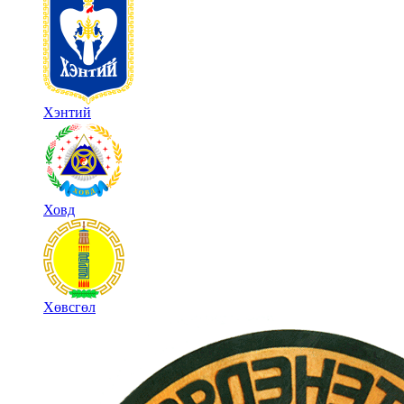
Хэнтий
Ховд
Хөвсгөл